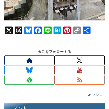
X
T
Bl
F
Li
H
Pi
C
共
hr
u
a
n
at
nt
o
有
e
e
c
e
e
er
p
著者をフォローする
a
s
e
n
e
y
d
k
b
a
st
Li
s
y
o
n
o
k
k
クレコ
コメント