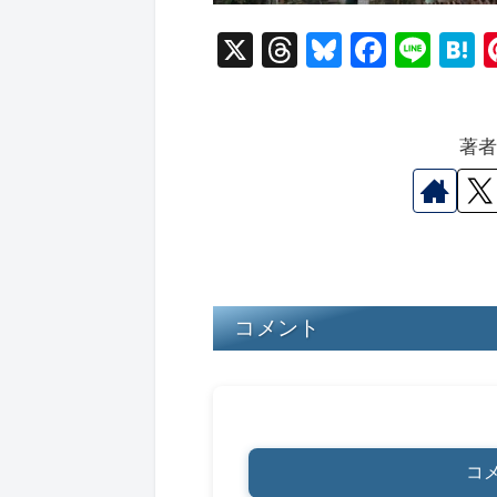
X
T
Bl
F
Li
hr
u
a
n
a
e
e
c
e
e
著
a
s
e
n
d
k
b
a
s
y
o
o
k
コメント
コ