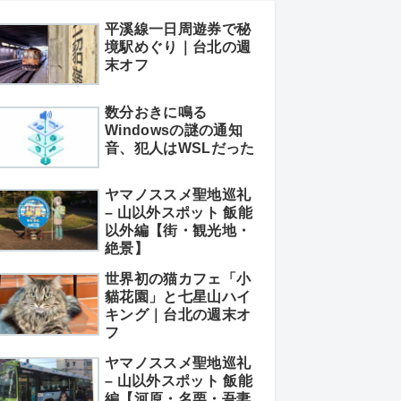
平溪線一日周遊券で秘
境駅めぐり｜台北の週
末オフ
数分おきに鳴る
Windowsの謎の通知
音、犯人はWSLだった
ヤマノススメ聖地巡礼
– 山以外スポット 飯能
以外編【街・観光地・
絶景】
世界初の猫カフェ「小
貓花園」と七星山ハイ
キング｜台北の週末オ
フ
ヤマノススメ聖地巡礼
– 山以外スポット 飯能
編【河原・名栗・吾妻