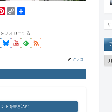
H
Pi
C
共
t
nt
o
有
er
p
者をフォローする
e
y
st
Li
n
k
クレコ
メントを書き込む