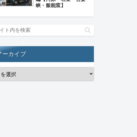
峡・飯能窯】
アーカイブ