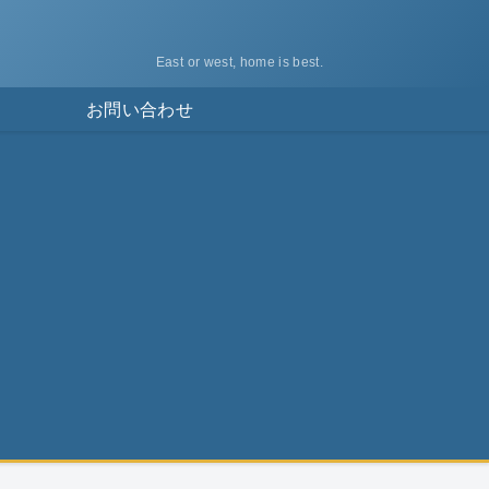
East or west, home is best.
ス
お問い合わせ