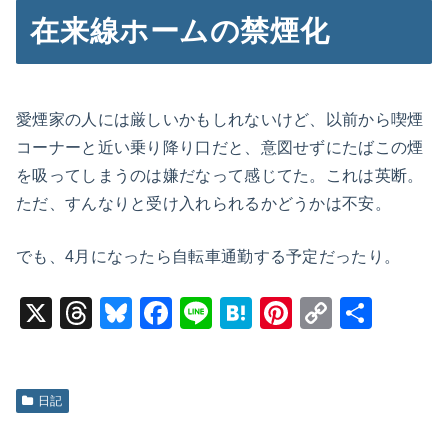
在来線ホームの禁煙化
愛煙家の人には厳しいかもしれないけど、以前から喫煙
コーナーと近い乗り降り口だと、意図せずにたばこの煙
を吸ってしまうのは嫌だなって感じてた。これは英断。
ただ、すんなりと受け入れられるかどうかは不安。
でも、4月になったら自転車通勤する予定だったり。
X
T
Bl
F
Li
H
Pi
C
共
hr
u
a
n
at
nt
o
有
e
e
c
e
e
er
p
a
s
e
n
e
y
日記
d
k
b
a
st
Li