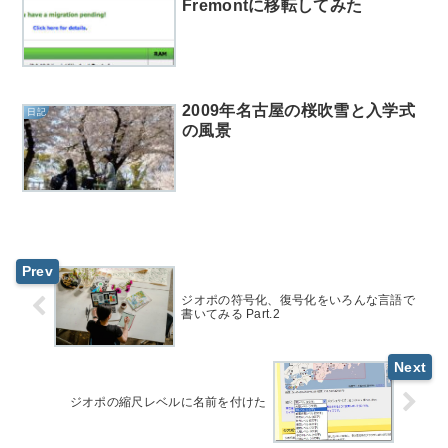
Fremontに移転してみた
2009年名古屋の桜吹雪と入学式
日記
の風景
ジオポの符号化、復号化をいろんな言語で
書いてみる Part.2
ジオポの縮尺レベルに名前を付けた