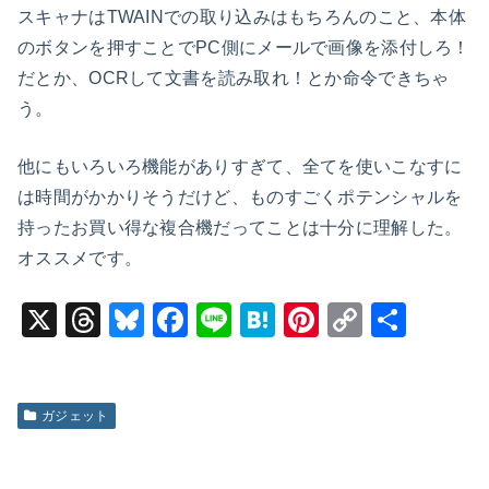
スキャナはTWAINでの取り込みはもちろんのこと、本体
のボタンを押すことでPC側にメールで画像を添付しろ！
だとか、OCRして文書を読み取れ！とか命令できちゃ
う。
他にもいろいろ機能がありすぎて、全てを使いこなすに
は時間がかかりそうだけど、ものすごくポテンシャルを
持ったお買い得な複合機だってことは十分に理解した。
オススメです。
X
T
Bl
F
Li
H
Pi
C
共
hr
u
a
n
at
nt
o
有
e
e
c
e
e
er
p
a
s
e
n
e
y
ガジェット
d
k
b
a
st
Li