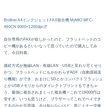
Brother A4インクジェットFAX複合機 MyMIO MFC-
480CN 6000×1200dpi
自分専用のFAXが欲しかったのと、フラットベッドのコ
ピー機があるといいなって思っていたので購入してみ
て、今日到着。
接続方式が無線LAN・有線LAN・USBと至れり尽くせり
かつ、フラットベッドにもかかわらずADF（自動原稿送
り機能）ができ、おまけにSDとかコンパクトフラッシュ
とかUSBメモリからのダイレクトプリントもできちゃ
う、最強に複合されまくった複合機！これで19000円は
安すぎ。いつも思うけど、ブラザーってこれでペイでき
てるのかが不思議。今は知らないけど、昔にトナー交換