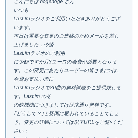
こんにちは hogehoge さん
いつも
Last.fmラジオをご利用いただきありがとうござ
います。
本日は重要な変更のご連絡のためメールを差し
上げました：今後
Last.fmラジオのご利用
に少額ですが月3ユーロの会費が必要となりま
す。この変更にあたりユーザーの皆さまに>は、
会費お支払い前に
Last.fmラジオで30曲の無料試聴をご提供致しま
す。Last.fm のそ
の他機能につきましては従来通り無料です。
｢どうして？｣と疑問に思われていることでしょ
う。変更の詳細については以下URLをご覧>くだ
さい：