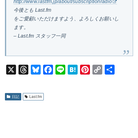
http://www.lastfm.jp/about/subscriptionradio
今後とも Last.fm
をご愛顧いただけますよう、よろしくお願いし
ます。
– Last.fm スタッフ一同
X
T
Bl
F
Li
H
Pi
C
共
hr
u
a
n
at
nt
o
有
e
e
c
e
e
er
p
a
s
e
n
e
y
日記
Last.fm
d
k
b
a
st
Li
s
y
o
n
o
k