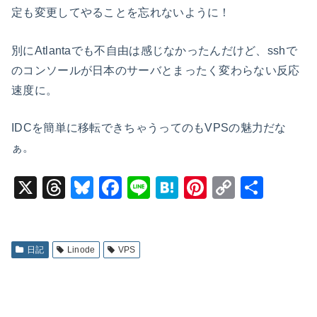
定も変更してやることを忘れないように！
別にAtlantaでも不自由は感じなかったんだけど、sshで
のコンソールが日本のサーバとまったく変わらない反応
速度に。
IDCを簡単に移転できちゃうってのもVPSの魅力だな
ぁ。
X
T
Bl
F
Li
H
Pi
C
共
hr
u
a
n
at
nt
o
有
e
e
c
e
e
er
p
a
s
e
n
e
y
日記
Linode
VPS
d
k
b
a
st
Li
s
y
o
n