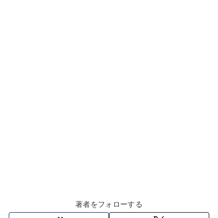
o
k
k
著者をフォローする