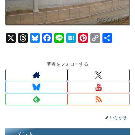
X
T
Bl
F
Li
H
Pi
C
共
hr
u
a
n
at
nt
o
有
e
e
c
e
e
er
p
著者をフォローする
a
s
e
n
e
y
d
k
b
a
st
Li
s
y
o
n
o
k
k
いながき
コメント