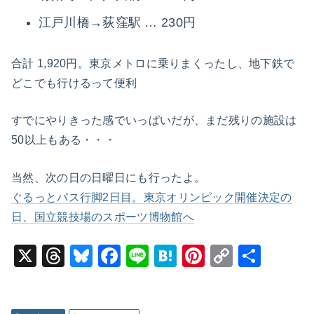
江戸川橋→荻窪駅 … 230円
合計 1,920円。東京メトロに乗りまくったし、地下鉄で
どこでも行けるって便利
すでにやりきった感でいっぱいだが、まだ残りの施設は
50以上もある・・・
当然、次の日の日曜日にも行ったよ。
ぐるっとパス行脚2日目。東京オリンピック開催決定の
日、国立競技場のスポーツ博物館へ
X
T
Bl
F
Li
H
Pi
C
共
hr
u
a
n
at
nt
o
有
e
e
c
e
e
er
p