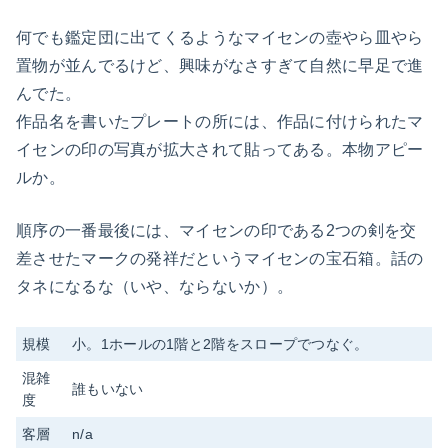
何でも鑑定団に出てくるようなマイセンの壺やら皿やら
置物が並んでるけど、興味がなさすぎて自然に早足で進
んでた。
作品名を書いたプレートの所には、作品に付けられたマ
イセンの印の写真が拡大されて貼ってある。本物アピー
ルか。
順序の一番最後には、マイセンの印である2つの剣を交
差させたマークの発祥だというマイセンの宝石箱。話の
タネになるな（いや、ならないか）。
規模
小。1ホールの1階と2階をスロープでつなぐ。
混雑
誰もいない
度
客層
n/a