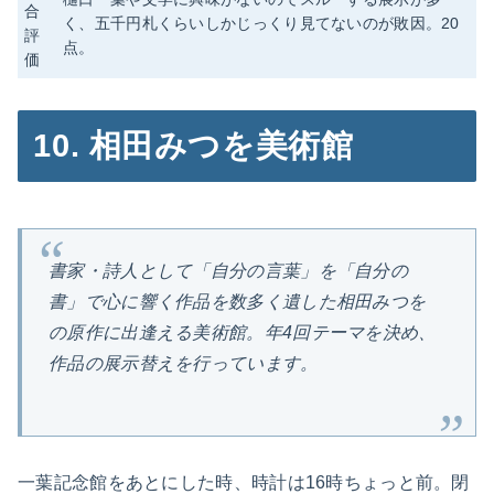
合
く、五千円札くらいしかじっくり見てないのが敗因。20
評
点。
価
10. 相田みつを美術館
書家・詩人として「自分の言葉」を「自分の
書」で心に響く作品を数多く遺した相田みつを
の原作に出逢える美術館。年4回テーマを決め、
作品の展示替えを行っています。
一葉記念館をあとにした時、時計は16時ちょっと前。閉