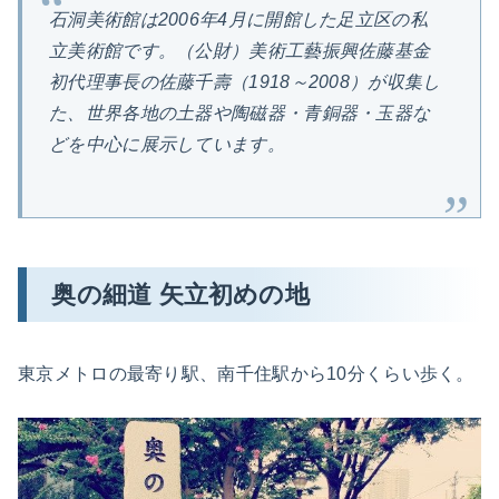
石洞美術館は2006年4月に開館した足立区の私
立美術館です。（公財）美術工藝振興佐藤基金
初代理事長の佐藤千壽（1918～2008）が収集し
た、世界各地の土器や陶磁器・青銅器・玉器な
どを中心に展示しています。
奥の細道 矢立初めの地
東京メトロの最寄り駅、南千住駅から10分くらい歩く。