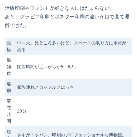
活版印刷やフォントが好きな人にはたまらない。
あと、グラビア印刷とポスター印刷の違いが目で見て理
解できた。
規
中～大。見どころ多いけど、スペースの取り方に余裕が
模
ある
混
雑
閉館時間が近いからか5～6人。
度
客
家族連れとカップルとぼっち
層
滞
在
20分
時
間
総
さすがトッパン、印刷のプロフェッショナルな博物館。