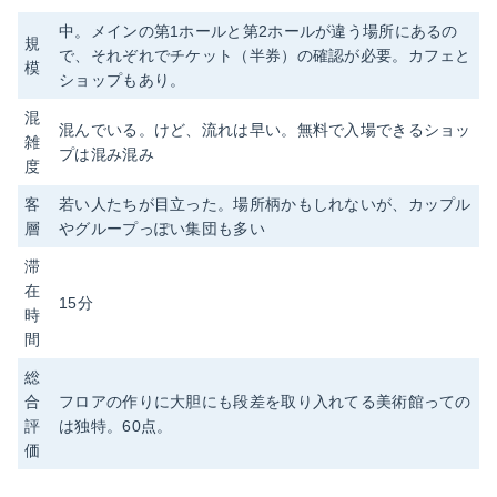
中。メインの第1ホールと第2ホールが違う場所にあるの
規
で、それぞれでチケット（半券）の確認が必要。カフェと
模
ショップもあり。
混
混んでいる。けど、流れは早い。無料で入場できるショッ
雑
プは混み混み
度
客
若い人たちが目立った。場所柄かもしれないが、カップル
層
やグループっぽい集団も多い
滞
在
15分
時
間
総
合
フロアの作りに大胆にも段差を取り入れてる美術館っての
評
は独特。60点。
価