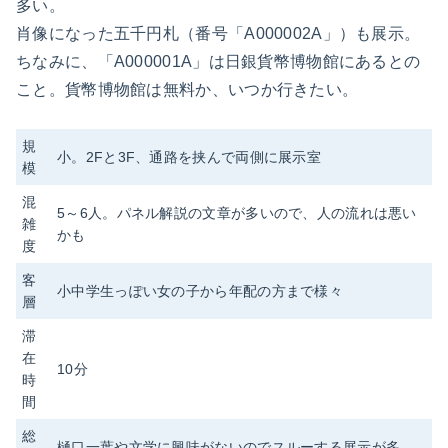
多い。
肖像になった五千円札（番号「A000002A」）も展示。
ちなみに、「A000001A」は日銀貨幣博物館にあるとの
こと。貨幣博物館は無料か、いつか行きたい。
規
小。2Fと3F、通路を挟んで両側に展示室
模
混
5～6人。パネル解説の文章が多いので、人の流れは悪い
雑
かも
度
客
小中学生っぽい女の子から年配の方まで様々
層
滞
在
10分
時
間
総
樋口一葉や文学に興味がないのでスルーする展示が多