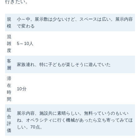
行きたい。
規
小～中。展示数は少ないけど、スペースは広い。展示内容
模
で変わる
混
雑
5～10人
度
客
家族連れ、特に子どもが楽しそうに遊んでいた
層
滞
在
10分
時
間
総
展示内容、施設共に素晴らしい。無料っていうのもいい
合
ね、オペラシティに行く機械があったら立ち寄ってみてほ
評
しい。70点。
価