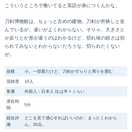
こういうところで働いてると英語が身につくんかな。
刀剣博物館は、ちょっと古めの建物。刀剣が所狭しと並
んでいるが、違いがよくわからない。そりゃ、大きさと
か反りとか形が違うのはわかるけど、切れ味の鋭さは切
られてみないとわからないだろうな。切られたくない
が。
規模
小。一部屋だけど、刀剣がずらりと周りを囲む
混雑度
10人
客層
外国人：日本人 比は半々くらい
滞在時
5分
間
総合評
どこを見て感心すればいいのか、まったくわから
価
ん。20点。