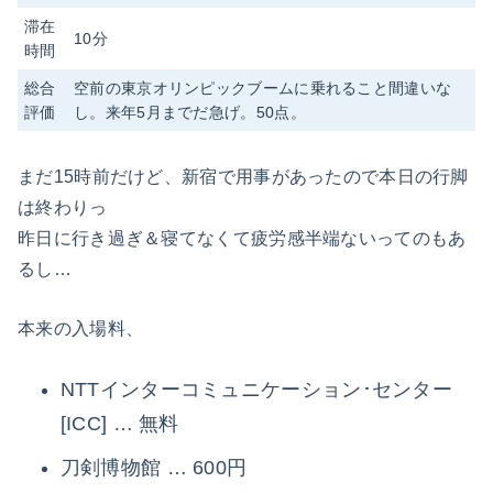
滞在
10分
時間
総合
空前の東京オリンピックブームに乗れること間違いな
評価
し。来年5月までだ急げ。50点。
まだ15時前だけど、新宿で用事があったので本日の行脚
は終わりっ
昨日に行き過ぎ＆寝てなくて疲労感半端ないってのもあ
るし…
本来の入場料、
NTTインターコミュニケーション･センター
[ICC] … 無料
刀剣博物館 … 600円