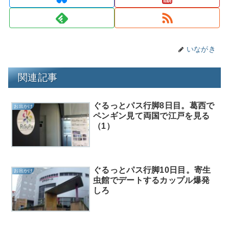
いながき
関連記事
ぐるっとパス行脚8日目。葛西で
お出かけ
ペンギン見て両国で江戸を見る
（1）
ぐるっとパス行脚10日目。寄生
お出かけ
虫館でデートするカップル爆発
しろ