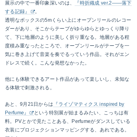
展示の中で一番印象深いのは、
『時折織成 ver.2——落下
する記録』
。
透明なボックスの5mくらい上にオープンリールのレコー
ダーがあり、そこからテープがゆらゆらとゆっくり降り
て、下に地層のように美しく折り重なる。地層がある程
度積み重なったところで、オープンリールがテープを一
気に巻き上げて音楽を奏でるっていう作品。それがエン
ドレスで続く。こんな発想なかった。
他にも体験できるアート作品があって楽しいし、未知な
る体験で刺激される。
あと、9月21日からは
『ライゾマティクス inspired by
Perfume』
という特別展が始まるみたい、こっちは有
料。PVとかで見たことある、Perfumeがダンスしている
衣装にプロジェクションマッピングする、あれである。