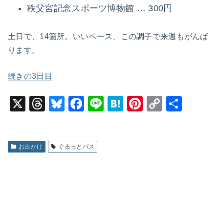
秩父宮記念スポーツ博物館 … 300円
土日で、14箇所。いいペース、この調子で来週もがんば
ります。
続きの3日目
X
T
Bl
F
Li
H
Pi
C
共
hr
u
a
n
at
nt
o
有
e
e
c
e
e
er
p
a
s
e
n
e
y
お出かけ
ぐるっとパス
d
k
b
a
st
Li
s
y
o
n
o
k
k