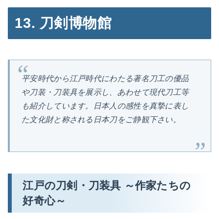
13. 刀剣博物館
平安時代から江戸時代にわたる著名刀工の優品
や刀装・刀装具を展示し、あわせて現代刀工等
も紹介しています。日本人の感性を真摯に表し
た文化財と称される日本刀をご静観下さい。
江戸の刀剣・刀装具 ～作家たちの
好奇心～