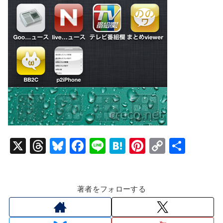
X
T
Bl
F
Li
H
Pi
C
共
hr
u
a
n
at
nt
o
有
e
e
c
e
e
er
p
著者をフォローする
a
s
e
n
e
y
d
k
b
a
st
Li