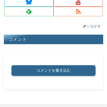
s
y
o
n
o
k
k
いながき
コメント
コメントを書き込む