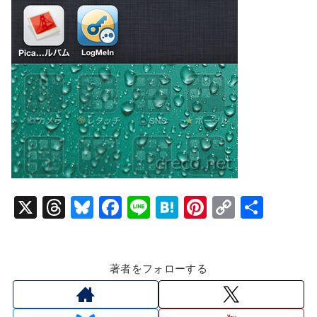
X
T
Bl
F
Li
H
Pi
C
共
hr
u
a
n
at
nt
o
有
e
e
c
e
e
er
p
著者をフォローする
a
s
e
n
e
y
d
k
b
a
st
Li