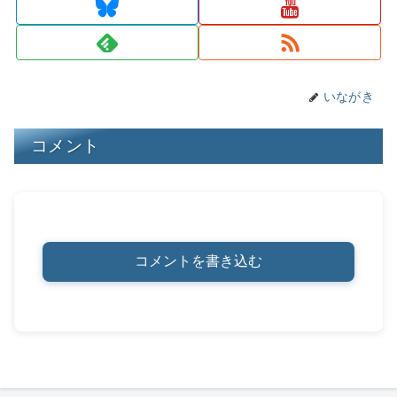
s
y
o
n
o
k
k
いながき
コメント
コメントを書き込む