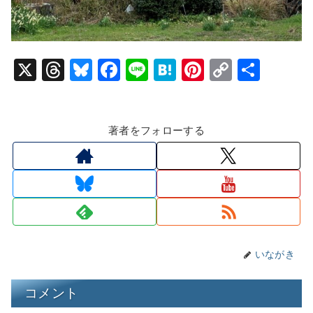
X
T
Bl
F
Li
H
Pi
C
共
hr
u
a
n
at
nt
o
有
e
e
c
e
e
er
p
著者をフォローする
a
s
e
n
e
y
d
k
b
a
st
Li
s
y
o
n
o
k
k
いながき
コメント