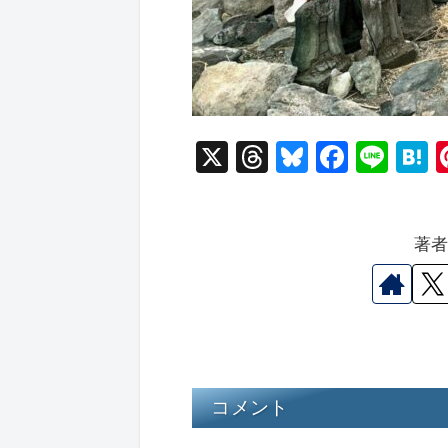
X
T
Bl
F
Li
hr
u
a
n
a
e
e
c
e
e
著
a
s
e
n
d
k
b
a
s
y
o
o
k
コメント