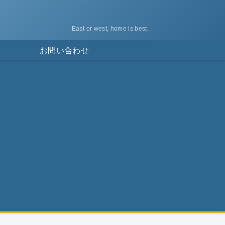
East or west, home is best.
ス
お問い合わせ