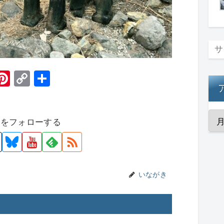
H
Pi
C
共
t
nt
o
有
er
p
者をフォローする
e
y
st
Li
n
k
いながき