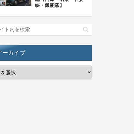
峡・飯能窯】
アーカイブ