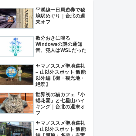
平溪線一日周遊券で秘
境駅めぐり｜台北の週
末オフ
数分おきに鳴る
Windowsの謎の通知
音、犯人はWSLだった
ヤマノススメ聖地巡礼
– 山以外スポット 飯能
以外編【街・観光地・
絶景】
世界初の猫カフェ「小
貓花園」と七星山ハイ
キング｜台北の週末オ
フ
ヤマノススメ聖地巡礼
– 山以外スポット 飯能
編【河原・名栗・吾妻