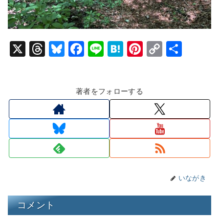
X
T
Bl
F
Li
H
Pi
C
共
hr
u
a
n
at
nt
o
有
e
e
c
e
e
er
p
著者をフォローする
a
s
e
n
e
y
d
k
b
a
st
Li
s
y
o
n
o
k
k
いながき
コメント