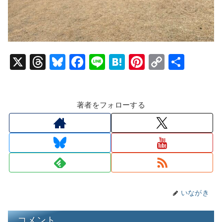
X
T
Bl
F
Li
H
Pi
C
共
hr
u
a
n
at
nt
o
有
e
e
c
e
e
er
p
著者をフォローする
a
s
e
n
e
y
d
k
b
a
st
Li
s
y
o
n
o
k
k
いながき
コメント