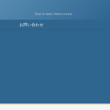
East or west, home is best.
ス
お問い合わせ