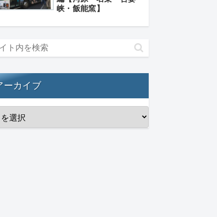
峡・飯能窯】
アーカイブ