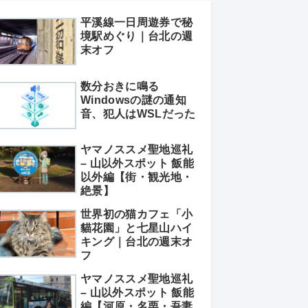
平溪線一日周遊券で秘
境駅めぐり｜台北の週
末オフ
数分おきに鳴る
Windowsの謎の通知
音、犯人はWSLだった
ヤマノススメ聖地巡礼
– 山以外スポット 飯能
以外編【街・観光地・
絶景】
世界初の猫カフェ「小
貓花園」と七星山ハイ
キング｜台北の週末オ
フ
ヤマノススメ聖地巡礼
– 山以外スポット 飯能
編【河原・名栗・吾妻