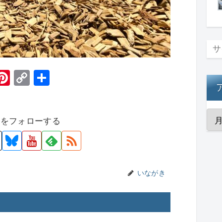
H
Pi
C
共
t
nt
o
有
er
p
者をフォローする
e
y
st
Li
n
k
いながき