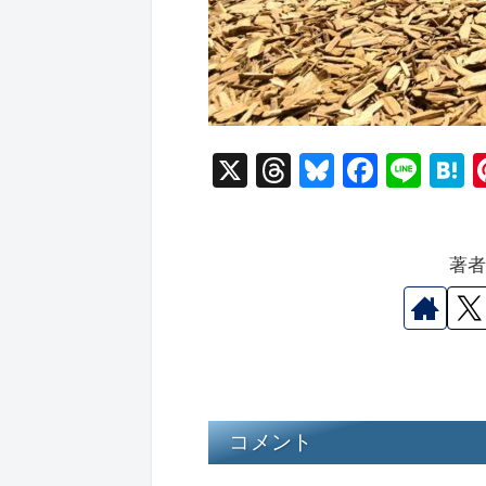
X
T
Bl
F
Li
hr
u
a
n
a
e
e
c
e
e
著
a
s
e
n
d
k
b
a
s
y
o
o
k
コメント