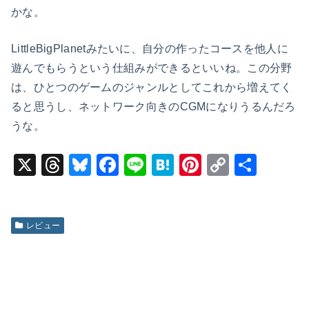
かな。
LittleBigPlanetみたいに、自分の作ったコースを他人に
遊んでもらうという仕組みができるといいね。この分野
は、ひとつのゲームのジャンルとしてこれから増えてく
ると思うし、ネットワーク向きのCGMになりうるんだろ
うな。
X
T
Bl
F
Li
H
Pi
C
共
hr
u
a
n
at
nt
o
有
e
e
c
e
e
er
p
a
s
e
n
e
y
レビュー
d
k
b
a
st
Li
s
y
o
n
o
k