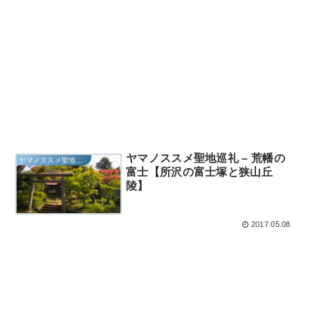
ヤマノススメ聖地巡礼 – 荒幡の
ヤマノススメ聖地巡礼
富士【所沢の富士塚と狭山丘
陵】
2017.05.08