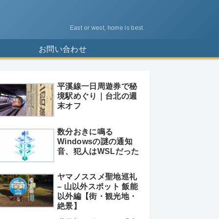
East or west, home is best.
ス
お問い合わせ
平溪線一日周遊券で秘
境駅めぐり｜台北の週
末オフ
数分おきに鳴る
Windowsの謎の通知
音、犯人はWSLだった
ヤマノススメ聖地巡礼
– 山以外スポット 飯能
以外編【街・観光地・
絶景】