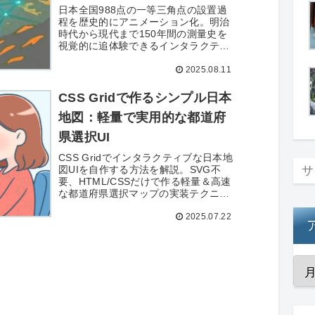
日本全国988点の一等三角点の設置過
程を歴史的にアニメーション化。明治
時代から現代まで150年間の測量史を
視覚的に追体験できるインタラクティ
ブマップです。
2025.08.11
CSS Gridで作るシンプル日本
地図：軽量で実用的な都道府
県選択UI
CSS Gridでインタラクティブな日本地
図UIを自作する方法を解説。SVG不
要、HTML/CSSだけで作る軽量＆高速
な都道府県選択マップの実装テクニッ
ク。レスポンシブとアクセシビリティ
2025.07.22
も万全です。