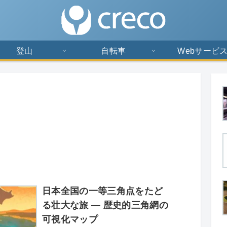
登山
自転車
Webサービ
日本全国の一等三角点をたど
る壮大な旅 ― 歴史的三角網の
可視化マップ