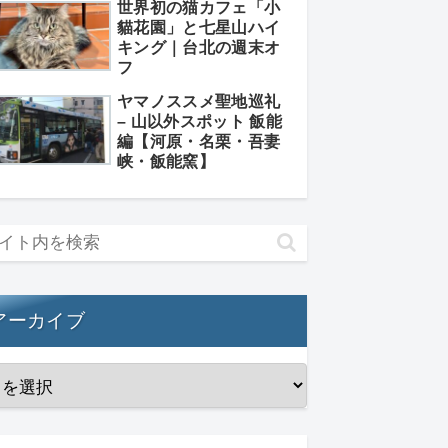
世界初の猫カフェ「小
貓花園」と七星山ハイ
キング｜台北の週末オ
フ
ヤマノススメ聖地巡礼
– 山以外スポット 飯能
編【河原・名栗・吾妻
峡・飯能窯】
アーカイブ