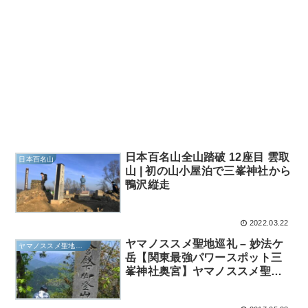
日本百名山全山踏破 12座目 雲取
日本百名山
山 | 初の山小屋泊で三峯神社から
鴨沢縦走
2022.03.22
ヤマノススメ聖地巡礼 – 妙法ケ
ヤマノススメ聖地巡礼
岳【関東最強パワースポット三
峯神社奥宮】ヤマノススメ聖地
巡礼 – 妙法ケ岳