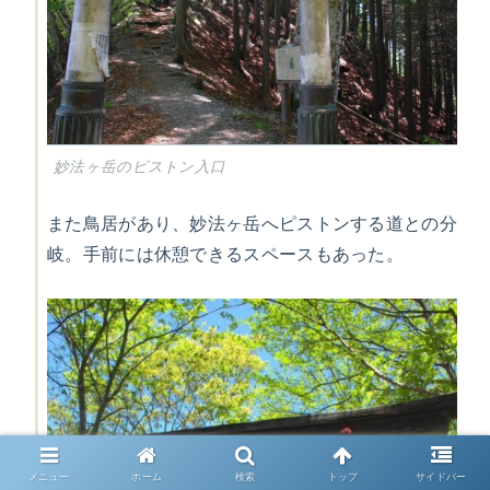
妙法ヶ岳のピストン入口
また鳥居があり、妙法ヶ岳へピストンする道との分
岐。手前には休憩できるスペースもあった。
メニュー
ホーム
検索
トップ
サイドバー