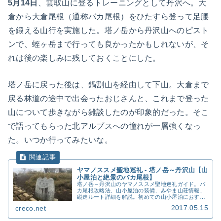
5月14日
、雲取山に登るトレーニングとして丹沢へ。大
倉から大倉尾根（通称バカ尾根）をひたすら登って足腰
を鍛える山行を実施した。塔ノ岳から丹沢山へのピスト
ンで、蛭ヶ岳まで行っても良かったかもしれないが、そ
れは後の楽しみに残しておくことにした。
塔ノ岳に戻った後は、鍋割山を経由して下山。大倉まで
戻る林道の途中で出会ったおじさんと、これまで登った
山について歩きながら雑談したのが印象的だった。そこ
で語ってもらった北アルプスへの憧れが一層強くなっ
た。いつか行ってみたいな。
ヤマノススメ聖地巡礼 - 塔ノ岳～丹沢山【山
小屋泊と絶景のバカ尾根】
塔ノ岳～丹沢山のヤマノススメ聖地巡礼ガイド。バ
カ尾根攻略法、山小屋泊の装備、みやま山荘情報、
縦走ルート詳細を解説。初めての山小屋泊におすす
めの丹沢主峰縦走。
2017.05.15
creco.net