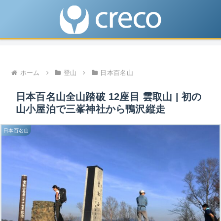
ホーム
登山
日本百名山
日本百名山全山踏破 12座目 雲取山 | 初の
山小屋泊で三峯神社から鴨沢縦走
日本百名山