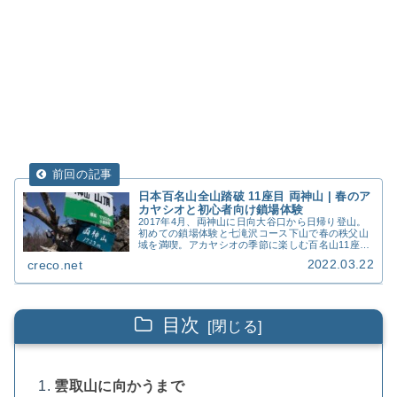
日本百名山全山踏破 11座目 両神山 | 春のア
カヤシオと初心者向け鎖場体験
2017年4月、両神山に日向大谷口から日帰り登山。
初めての鎖場体験と七滝沢コース下山で春の秩父山
域を満喫。アカヤシオの季節に楽しむ百名山11座目
の詳細記録。装備、費用、アクセス情報も完全網
2022.03.22
creco.net
羅。
目次
雲取山に向かうまで