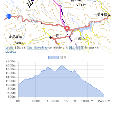
Leaflet
| Data ©
OpenStreetMap
contributors, ©
国土地理院
, Imagery ©
Mapbox