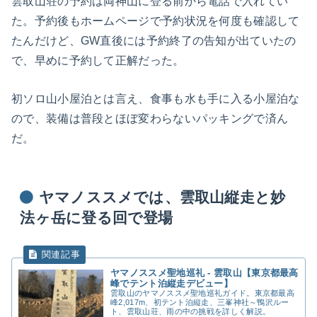
雲取山荘の予約は両神山に登る前から電話で入れてい
た。予約後もホームページで予約状況を何度も確認して
たんだけど、GW直後には予約終了の告知が出ていたの
で、早めに予約して正解だった。
初ソロ山小屋泊とは言え、食事も水も手に入る小屋泊な
ので、装備は普段とほぼ変わらないパッキングで済ん
だ。
ヤマノススメでは、雲取山縦走と妙
法ヶ岳に登る回で登場
ヤマノススメ聖地巡礼 - 雲取山【東京都最高
峰でテント泊縦走デビュー】
雲取山のヤマノススメ聖地巡礼ガイド。東京都最高
峰2,017m、初テント泊縦走、三峯神社～鴨沢ルー
ト、雲取山荘、雨の中の挑戦を詳しく解説。