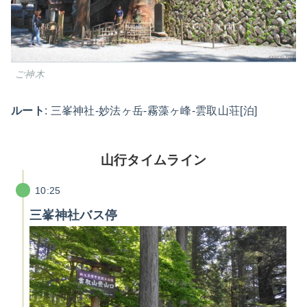
ご神木
ルート
: 三峯神社-妙法ヶ岳-霧藻ヶ峰-雲取山荘[泊]
山行タイムライン
10:25
三峯神社バス停