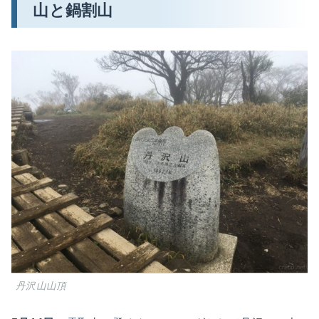
山と鍋割山
丹沢山山頂