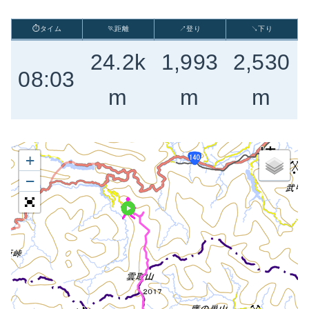
⏱タイム
🏃距離
↗登り
↘下り
24.2k
1,993
2,530
08:03
m
m
m
+
−