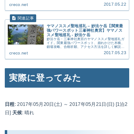
2017.05.22
creco.net
ヤマノススメ聖地巡礼 – 妙法ケ岳【関東最
強パワースポット三峯神社奥宮】ヤマノス
スメ聖地巡礼 - 妙法ケ岳
妙法ケ岳・三峯神社奥宮のヤマノススメ聖地巡礼ガ
イド。関東最強パワースポット、崩れかけた木橋、
鎖場攻略、合格祈願、アクセス方法を詳しく解説。
秩父の霊山で願いを込めて。
2017.05.23
creco.net
実際に登ってみた
日程
: 2017年05月20日(土) ～ 2017年05月21日(日) [1泊2
日]
天候
: 晴れ