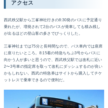
アクセス
西武秩父駅から三峯神社行きの8:30発のバスに予定通り
乗れたが、増発されて2台のバスが発車しても積み残し
が出るほどの登山客の多さでびっくりした。
三峯神社までは75分と長時間なので、バス車内では座席
に座りたいところ。8:15着の特急ちちぶ3号からバスに
向かう人が多いと思うので、西武秩父駅では改札に近い
2〜3号車の指定席を取って改札にダッシュするのが良い
かもしれない。西武の特急券はサイトから購入してチケ
ットレスで乗車できるので便利だ。