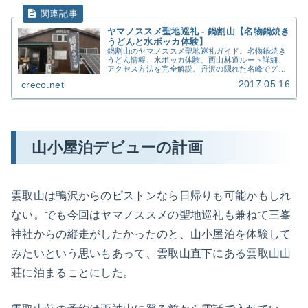
ヤマノススメ聖地巡礼 - 鍋割山【名物鍋焼き
うどんと水ボッカ体験】
鍋割山のヤマノススメ聖地巡礼ガイド。名物鍋焼き
うどん情報、水ボッカ体験、西山林道ルート詳細、
アクセス方法を完全解説。丹沢の隠れた名峰でグル
メ登山を楽しむ。
2017.05.16
creco.net
山小屋泊デビューの計画
雲取山は鴨沢からのピストンなら日帰りも可能かもしれ
ない。でも今回はヤマノススメの聖地巡礼も兼ねて三峯
神社からの縦走がしたかったのと、山小屋泊を体験して
みたいという思いもあって、雲取山直下にある雲取山山
荘に泊まることにした。