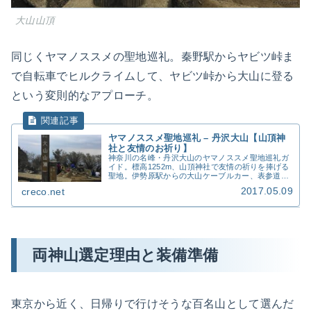
大山山頂
同じくヤマノススメの聖地巡礼。秦野駅からヤビツ峠ま
で自転車でヒルクライムして、ヤビツ峠から大山に登る
という変則的なアプローチ。
ヤマノススメ聖地巡礼 – 丹沢大山【山頂神
社と友情のお祈り】
神奈川の名峰・丹沢大山のヤマノススメ聖地巡礼ガ
イド。標高1252m、山頂神社で友情の祈りを捧げる
聖地。伊勢原駅からの大山ケーブルカー、表参道コ
ース、阿夫利神社、下山後の豆腐料理を実体験で紹
2017.05.09
creco.net
介します。関東百名山の一座、神奈川を代表する登
山スポットです。
両神山選定理由と装備準備
東京から近く、日帰りで行けそうな百名山として選んだ