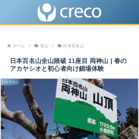
ホーム
登山
日本百名山
日本百名山全山踏破 11座目 両神山 | 春の
アカヤシオと初心者向け鎖場体験
日本百名山