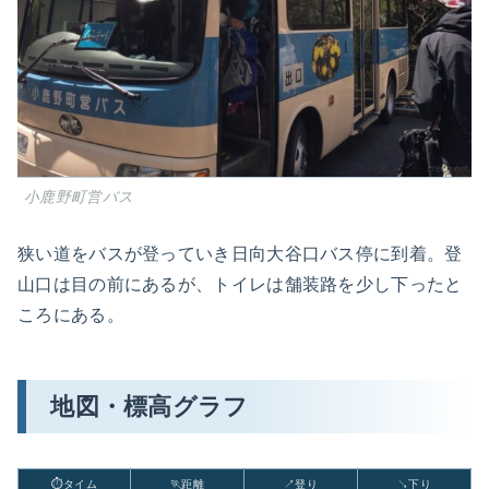
小鹿野町営バス
狭い道をバスが登っていき日向大谷口バス停に到着。登
山口は目の前にあるが、トイレは舗装路を少し下ったと
ころにある。
地図・標高グラフ
⏱タイム
🏃距離
↗登り
↘下り