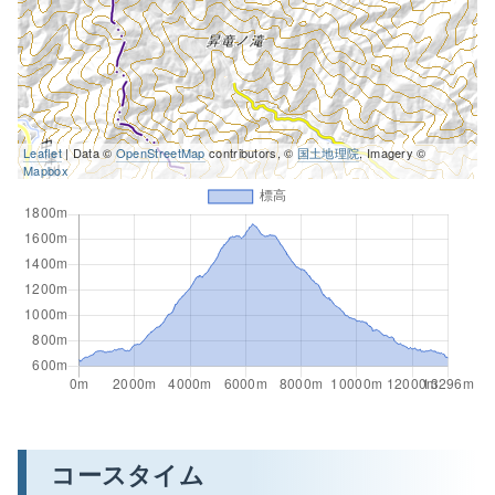
Leaflet
| Data ©
OpenStreetMap
contributors, ©
国土地理院
, Imagery ©
Mapbox
コースタイム