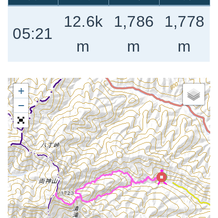
12.6k
1,786
1,778
05:21
m
m
m
+
−