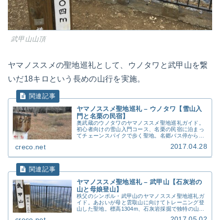
武甲山山頂
ヤマノススメの聖地巡礼として、ウノタワと武甲山を繋
いだ18キロという長めの山行を実施。
ヤマノススメ聖地巡礼 – ウノタワ【雪山入
門と名栗の民宿】
奥武蔵のウノタワのヤマノススメ聖地巡礼ガイド。
初心者向けの雪山入門コース、名栗の民宿に泊まっ
てチェーンスパイクで歩く聖地。名郷バス停からの
アクセス、装備、冬季の注意点、横倉山への周回を
2017.04.28
creco.net
実体験で紹介します。 初めての雪山に挑戦したい人
におすすめの聖地です。
ヤマノススメ聖地巡礼 – 武甲山【石灰岩の
山と母娘登山】
秩父のシンボル・武甲山のヤマノススメ聖地巡礼ガ
イド。あおいが母と雲取山に向けてトレーニング登
山した聖地。標高1304m、石灰岩採掘で独特の山
容、表参道コース、横瀬駅からのアクセスを実体験
2017.05.02
creco.net