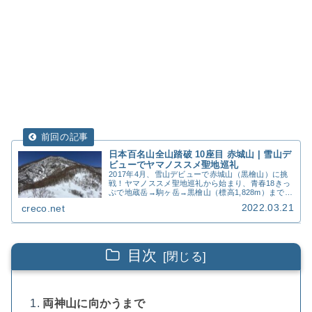
日本百名山全山踏破 10座目 赤城山 | 雪山デ
ビューでヤマノススメ聖地巡礼
2017年4月、雪山デビューで赤城山（黒檜山）に挑
戦！ヤマノススメ聖地巡礼から始まり、青春18きっ
ぷで地蔵岳→駒ヶ岳→黒檜山（標高1,828m）まで縦
走。雪山装備・費用・初心者の失敗談も正直レビュ
2022.03.21
creco.net
ー。
目次
両神山に向かうまで