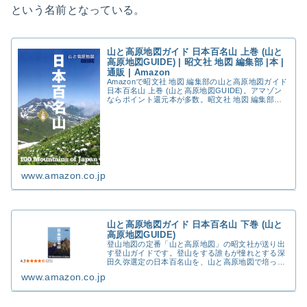
という名前となっている。
山と高原地図ガイド 日本百名山 上巻 (山と
高原地図GUIDE) | 昭文社 地図 編集部 |本 |
通販 | Amazon
Amazonで昭文社 地図 編集部の山と高原地図ガイド
日本百名山 上巻 (山と高原地図GUIDE)。アマゾン
ならポイント還元本が多数。昭文社 地図 編集部作
品ほか、お急ぎ便対象商品は当日お届けも可能。ま
た山と高原地図ガイド 日本百名山 上...
www.amazon.co.jp
山と高原地図ガイド 日本百名山 下巻 (山と
高原地図GUIDE)
登山地図の定番「山と高原地図」の昭文社が送り出
す登山ガイドです。登山をする誰もが憧れとする深
田久弥選定の日本百名山を、山と高原地図で培った
見やすい地図と、丁寧なコース説明で全座紹介。下
www.amazon.co.jp
巻では、西日本(中部から近畿、中国、四国、九州エ
リア)の...