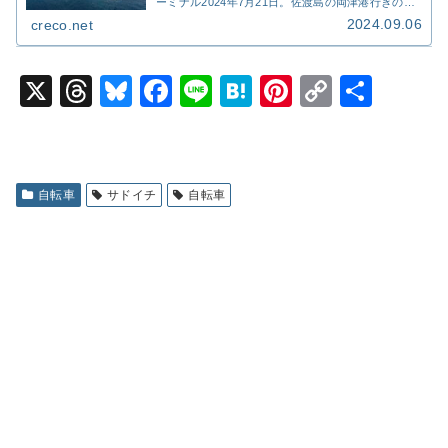
ーミナル2024年7月21日。佐渡島の両津港行きのカ
ーフェリー。始発6時のフェリーに間に合わせる
2024.09.06
creco.net
為、早朝5時に新潟港ターミナルへ。2等片道で2,9...
X
T
Bl
F
Li
H
Pi
C
共
hr
u
a
n
at
nt
o
有
e
e
c
e
e
er
p
a
s
e
n
e
y
自転車
サドイチ
自転車
d
k
b
a
st
Li
s
y
o
n
o
k
k