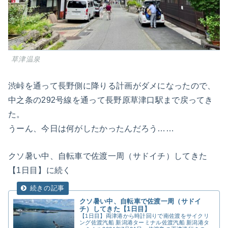
草津温泉
渋峠を通って長野側に降りる計画がダメになったので、
中之条の292号線を通って長野原草津口駅まで戻ってき
た。
うーん、今日は何がしたかったんだろう……
クソ暑い中、自転車で佐渡一周（サドイチ）してきた
【1日目】に続く
クソ暑い中、自転車で佐渡一周（サドイ
チ）してきた【1日目】
【1日目】両津港から時計回りで南佐渡をサイクリ
ング佐渡汽船 新潟港ターミナル佐渡汽船 新潟港タ