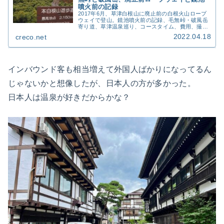
噴火前の記録
2017年6月、草津白根山に廃止前の白根火山ロープ
ウェイで登山。鏡池噴火前の記録、毛無峠・破風岳
寄り道、草津温泉巡り、コースタイム、費用、撮影
写真87枚を詳細記録。
2022.04.18
creco.net
インバウンド客も相当増えて外国人ばかりになってるん
じゃないかと想像したが、日本人の方が多かった。
日本人は温泉が好きだからかな？