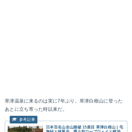
草津温泉湯畑
草津温泉に来るのは実に7年ぶり。草津白根山に登った
あとに立ち寄った時以来だ。
日本百名山全山踏破 15座目 草津白根山 | 毛
無峠と破風岳、廃止前ロープウェイと鏡池