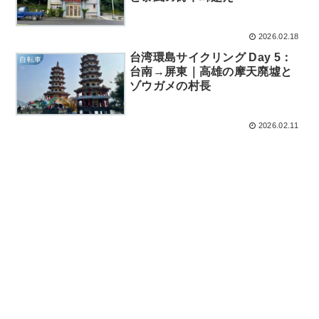
2026.02.18
台湾環島サイクリング Day 5：
自転車
台南→屏東｜高雄の摩天廃墟と
ゾウガメの村長
2026.02.11