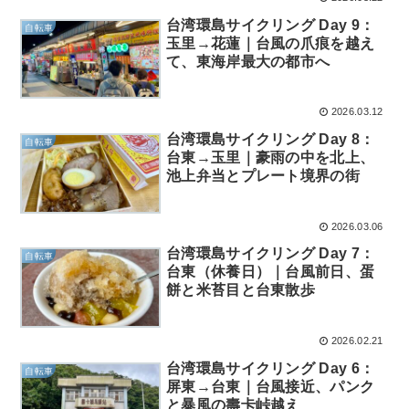
台湾環島サイクリング Day 9：
自転車
玉里→花蓮｜台風の爪痕を越え
て、東海岸最大の都市へ
2026.03.12
台湾環島サイクリング Day 8：
自転車
台東→玉里｜豪雨の中を北上、
池上弁当とプレート境界の街
2026.03.06
台湾環島サイクリング Day 7：
自転車
台東（休養日）｜台風前日、蛋
餅と米苔目と台東散歩
2026.02.21
台湾環島サイクリング Day 6：
自転車
屏東→台東｜台風接近、パンク
と暴風の壽卡峠越え