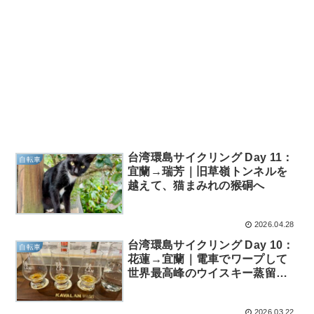
台湾環島サイクリング Day 11：
自転車
宜蘭→瑞芳｜旧草嶺トンネルを
越えて、猫まみれの猴硐へ
2026.04.28
台湾環島サイクリング Day 10：
自転車
花蓮→宜蘭｜電車でワープして
世界最高峰のウイスキー蒸留所
へ
2026.03.22