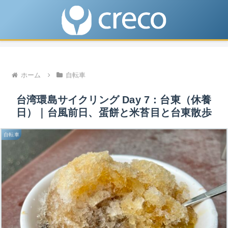
ホーム
自転車
台湾環島サイクリング Day 7：台東（休養
日）｜台風前日、蛋餅と米苔目と台東散歩
自転車