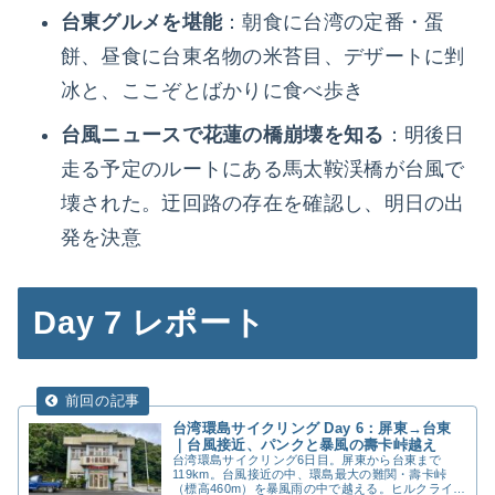
台東グルメを堪能
：朝食に台湾の定番・蛋
餅、昼食に台東名物の米苔目、デザートに剉
冰と、ここぞとばかりに食べ歩き
台風ニュースで花蓮の橋崩壊を知る
：明後日
走る予定のルートにある馬太鞍渓橋が台風で
壊された。迂回路の存在を確認し、明日の出
発を決意
Day 7 レポート
台湾環島サイクリング Day 6：屏東→台東
｜台風接近、パンクと暴風の壽卡峠越え
台湾環島サイクリング6日目。屏東から台東まで
119km。台風接近の中、環島最大の難関・壽卡峠
（標高460m）を暴風雨の中で越える。ヒルクライム