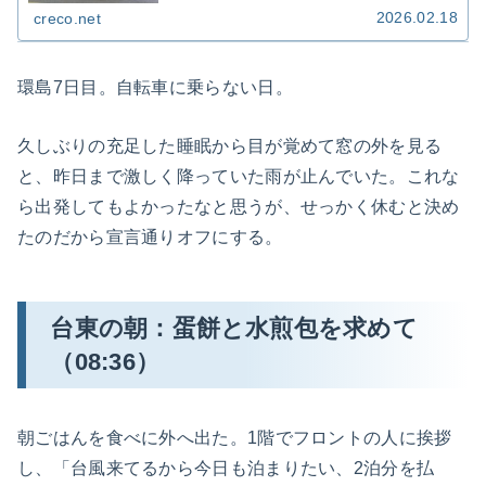
中のパンク修理、東海岸の猛烈な向かい風、道路封
2026.02.18
creco.net
鎖への備えと計画変更。環島で最も過酷な1日の記
録。
環島7日目。自転車に乗らない日。
久しぶりの充足した睡眠から目が覚めて窓の外を見る
と、昨日まで激しく降っていた雨が止んでいた。これな
ら出発してもよかったなと思うが、せっかく休むと決め
たのだから宣言通りオフにする。
台東の朝：蛋餅と水煎包を求めて
（08:36）
朝ごはんを食べに外へ出た。1階でフロントの人に挨拶
し、「台風来てるから今日も泊まりたい、2泊分を払