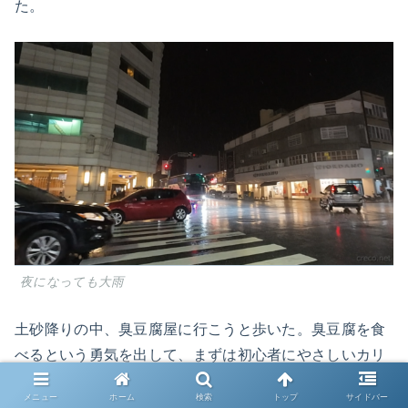
た。
夜になっても大雨
土砂降りの中、臭豆腐屋に行こうと歩いた。臭豆腐を食
べるという勇気を出して、まずは初心者にやさしいカリ
カリに揚げた臭豆腐からチャレンジするんだという道筋
メニュー
ホーム
検索
トップ
サイドバー
を立てて、いざ食べるぞとお店まで来たのに、開いてな