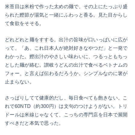
米苔目は米粉で作った太めの麺で、その上にたっぷり盛
られた鰹節が湯気と一緒にふわっと香る。見た目からし
て食欲をそそる。
どれどれと麺をすする。出汁の旨味が口いっぱいに広が
って、「あ、これ日本人が絶対好きなやつだ」と一発で
わかった。鰹出汁のやさしい味わいに、つるっともちっ
とした麺が絡む。讃岐うどんの出汁で食べるベトナムの
フォー、と言えば伝わるだろうか。シンプルなのに箸が
止まらない。
さっぱりしてて健康的だし、毎日食べても飽きない。こ
れで60NTD（約300円）は文句のつけようがない。トリ
ドールは米線じゃなくて、こっちの専門店を日本で展開
すべきだと本気で思った。