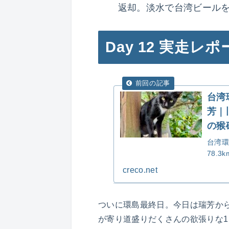
返却。淡水で台湾ビール
Day 12 実走レポ
台湾
芳｜
の猴
台湾環
78.
2,1
creco.net
村・猴
の耿記
ついに環島最終日。今日は瑞芳から
が寄り道盛りだくさんの欲張りな