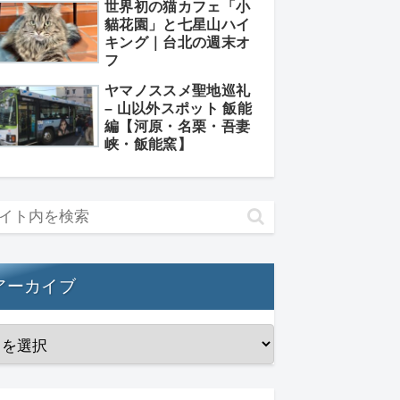
世界初の猫カフェ「小
貓花園」と七星山ハイ
キング｜台北の週末オ
フ
ヤマノススメ聖地巡礼
– 山以外スポット 飯能
編【河原・名栗・吾妻
峡・飯能窯】
アーカイブ