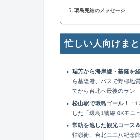
環島完結のメッセージ
忙しい人向けま
瑞芳から海岸線・基隆を経
ら基隆港、バスで野柳地
てから台北へ最後のラン
松山駅で環島ゴール！
：1
した「環島1號線 0Kモ
常軌を逸した観光コース
牯嶺街、台北二二八紀念