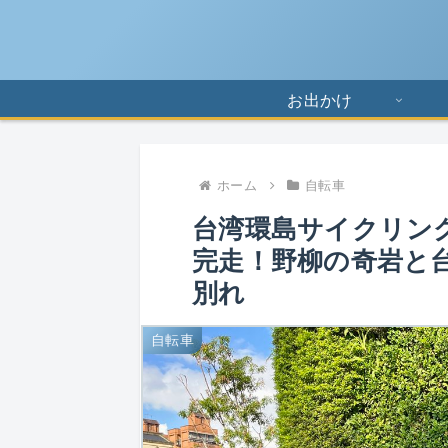
お出かけ
ホーム
自転車
台湾環島サイクリング 
完走！野柳の奇岩と
別れ
自転車