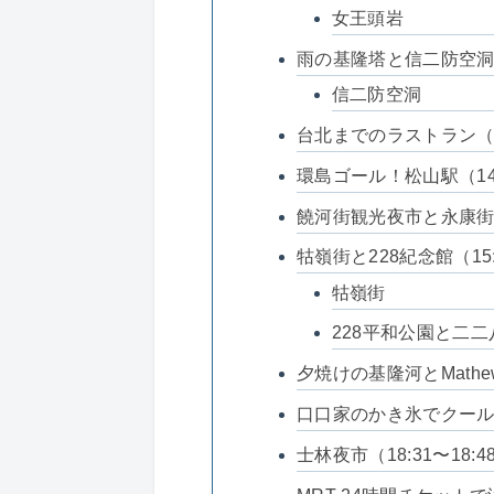
女王頭岩
雨の基隆塔と信二防空洞（1
信二防空洞
台北までのラストラン（12
環島ゴール！松山駅（14
饒河街観光夜市と永康街・天
牯嶺街と228紀念館（15:
牯嶺街
228平和公園と二
夕焼けの基隆河とMathew
口口家のかき氷でクールダ
士林夜市（18:31〜18:4