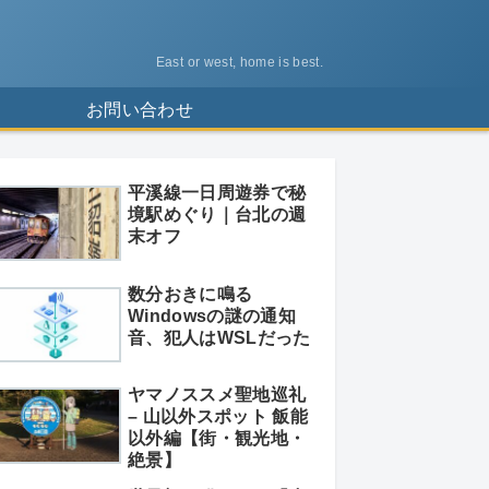
East or west, home is best.
ス
お問い合わせ
平溪線一日周遊券で秘
境駅めぐり｜台北の週
末オフ
数分おきに鳴る
Windowsの謎の通知
音、犯人はWSLだった
ヤマノススメ聖地巡礼
– 山以外スポット 飯能
以外編【街・観光地・
絶景】