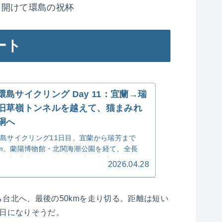
を開けて環島の祝杯
ート
環島サイクリング Day 11：宜蘭→瑞
旧草嶺トンネルを越えて、猫まみれ
硐へ
島サイクリング11日目、宜蘭から瑞芳まで
3km。蘭陽博物館・北関海潮公園を経て、全長
67mの旧草嶺トンネルを自転車で走破。念願の猫
2026.04.28
硐で2時間近く猫まみれ、夜は九份老街と瑞芳
牛肉麵を満喫した1日。
台北へ、最後の50kmを走り切る。距離は短い
1日になりそうだ。