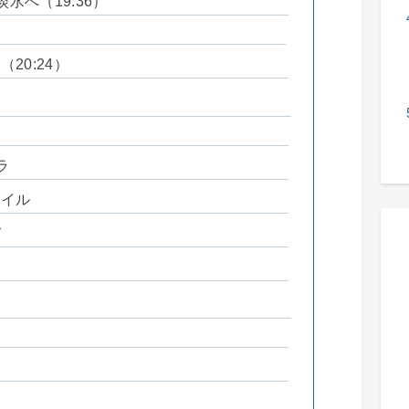
淡水へ（19:36）
20:24）
ラ
タイル
て