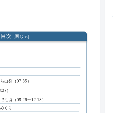
目次
出発（07:35）
:07）
復（09:26〜12:13）
めぐり