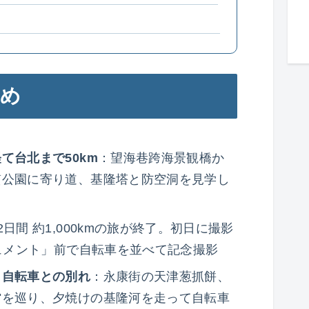
とめ
て台北まで50km
：望海巷跨海景観橋か
質公園に寄り道、基隆塔と防空洞を見学し
2日間 約1,000kmの旅が終了。初日に撮影
ニュメント」前で自転車を並べて記念撮影
＆自転車との別れ
：永康街の天津葱抓餅、
館を巡り、夕焼けの基隆河を走って自転車