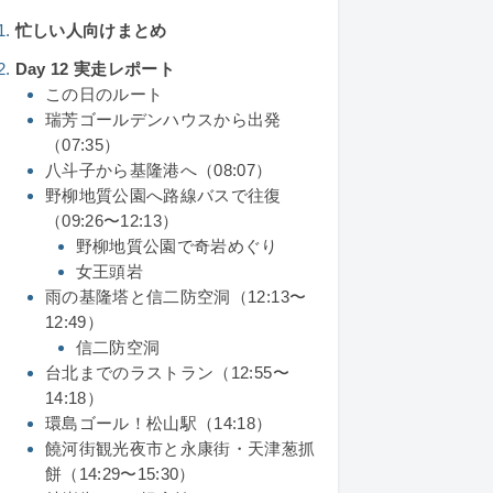
忙しい人向けまとめ
Day 12 実走レポート
この日のルート
瑞芳ゴールデンハウスから出発
（07:35）
八斗子から基隆港へ（08:07）
野柳地質公園へ路線バスで往復
（09:26〜12:13）
野柳地質公園で奇岩めぐり
女王頭岩
雨の基隆塔と信二防空洞（12:13〜
12:49）
信二防空洞
台北までのラストラン（12:55〜
14:18）
環島ゴール！松山駅（14:18）
饒河街観光夜市と永康街・天津葱抓
餅（14:29〜15:30）