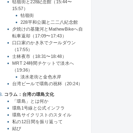
牯嶺街と228紀念館（15:44〜
15:57）
牯嶺街
228平和公園と二二八紀念館
夕焼けの基隆河とMathewBikeへ自
転車返却（17:09〜17:43）
口口家のかき氷でクールダウン
（17:55）
士林夜市（18:31〜18:48）
MRT 24時間チケットで淡水へ
（19:36）
淡水老街と金色水岸
台湾ビールで環島の祝杯（20:24）
コラム：台湾の環島文化
「環島」とは何か
環島1号線と公式インフラ
環島サイクリストのスタイル
私の12日間を振り返って
結び