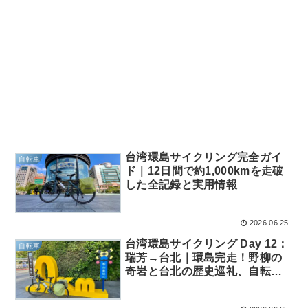
台湾環島サイクリング完全ガイ
自転車
ド｜12日間で約1,000kmを走破
した全記録と実用情報
2026.06.25
台湾環島サイクリング Day 12：
自転車
瑞芳→台北｜環島完走！野柳の
奇岩と台北の歴史巡礼、自転車
との別れ