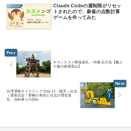
Claude Codeの週制限がリセッ
作ってみた
トされたので、麻雀の点数計算
ゲームを作ってみた
ヤマノススメ聖地巡礼 – 沖縄 石川岳【楓と
小春の南国登山】
台湾環島サイクリング Day 12：瑞芳→台北
｜環島完走！野柳の奇岩と台北の歴史巡
礼、自転車との別れ