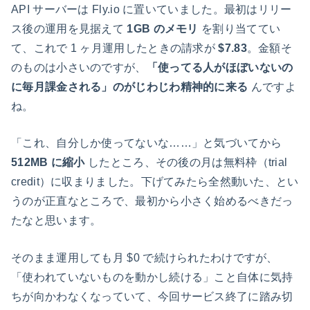
API サーバーは Fly.io に置いていました。最初はリリー
ス後の運用を見据えて
1GB のメモリ
を割り当ててい
て、これで 1 ヶ月運用したときの請求が
$7.83
。金額そ
のものは小さいのですが、
「使ってる人がほぼいないの
に毎月課金される」のがじわじわ精神的に来る
んですよ
ね。
「これ、自分しか使ってないな……」と気づいてから
512MB に縮小
したところ、その後の月は無料枠（trial
credit）に収まりました。下げてみたら全然動いた、とい
うのが正直なところで、最初から小さく始めるべきだっ
たなと思います。
そのまま運用しても月 $0 で続けられたわけですが、
「使われていないものを動かし続ける」こと自体に気持
ちが向かわなくなっていて、今回サービス終了に踏み切