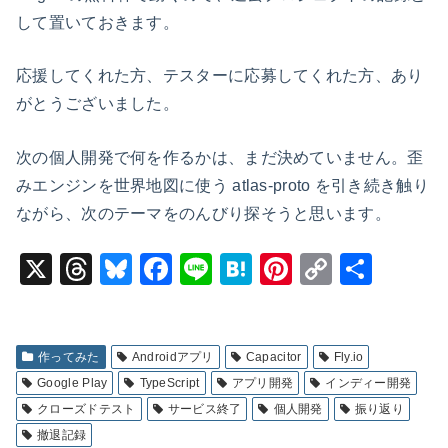
して置いておきます。
応援してくれた方、テスターに応募してくれた方、あり
がとうございました。
次の個人開発で何を作るかは、まだ決めていません。歪
みエンジンを世界地図に使う atlas-proto を引き続き触り
ながら、次のテーマをのんびり探そうと思います。
X
T
Bl
F
Li
H
Pi
C
共
hr
u
a
n
at
nt
o
有
e
e
c
e
e
er
p
a
s
e
n
e
y
作ってみた
Androidアプリ
Capacitor
Fly.io
Google Play
TypeScript
アプリ開発
インディー開発
d
k
b
a
st
Li
クローズドテスト
サービス終了
個人開発
振り返り
s
y
o
n
撤退記録