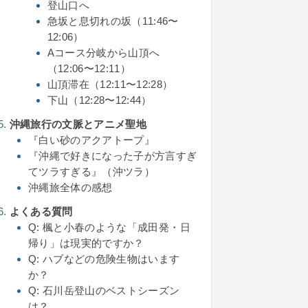
登山口へ
急坂と息切れの坂（11:46〜
12:06）
Aコース分岐から山頂へ
（12:06〜12:11）
山頂滞在（12:11〜12:28）
下山（12:28〜12:44）
沖縄旅行の文脈とアニメ聖地
『白い砂のアクアトープ』
『沖縄で好きになった子が方言すぎ
てツラすぎる』（沖ツラ）
沖縄旅全体の感想
よくある質問
Q: 楓と小春のような「成田発・日
帰り」は現実的ですか？
Q: ハブなどの危険生物はいます
か？
Q: 石川岳登山のベストシーズン
は？