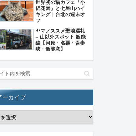
世界初の猫カフェ「小
貓花園」と七星山ハイ
キング｜台北の週末オ
フ
ヤマノススメ聖地巡礼
– 山以外スポット 飯能
編【河原・名栗・吾妻
峡・飯能窯】
アーカイブ