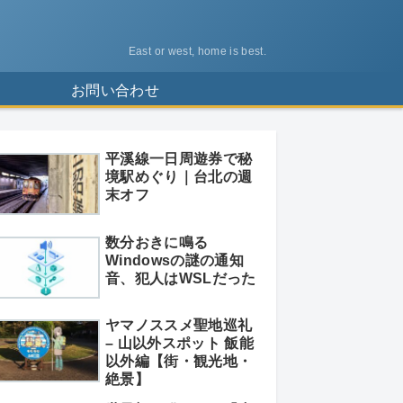
East or west, home is best.
ス
お問い合わせ
平溪線一日周遊券で秘
境駅めぐり｜台北の週
末オフ
数分おきに鳴る
Windowsの謎の通知
音、犯人はWSLだった
ヤマノススメ聖地巡礼
– 山以外スポット 飯能
以外編【街・観光地・
絶景】