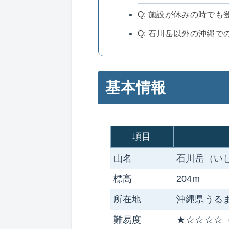
Q: 施設が休みの時でも
Q: 石川岳以外の沖縄
基本情報
項目
山名
石川岳（い
標高
204m
所在地
沖縄県うる
難易度
★☆☆☆☆