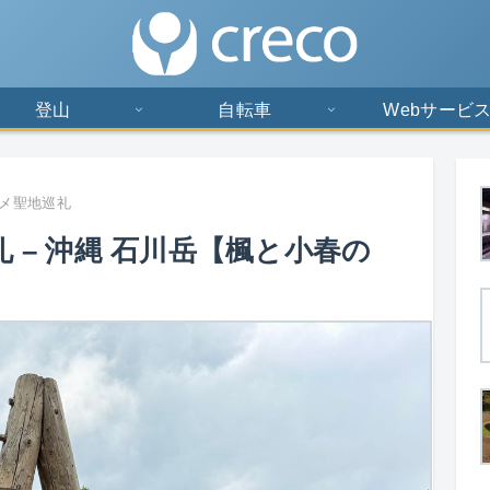
登山
自転車
Webサービ
メ聖地巡礼
 – 沖縄 石川岳【楓と小春の