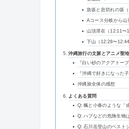
急坂と息切れの坂（11
Aコース分岐から山頂へ
山頂滞在（12:11〜1
下山（12:28〜12:4
沖縄旅行の文脈とアニメ聖
『白い砂のアクアトー
『沖縄で好きになった
沖縄旅全体の感想
よくある質問
Q: 楓と小春のような
Q: ハブなどの危険生物
Q: 石川岳登山のベスト