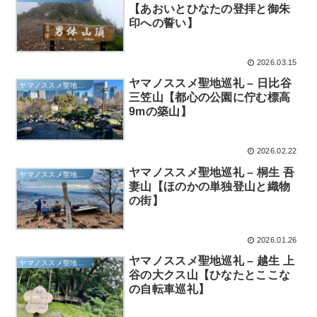
【あおいとひなたの登拝と御朱
印への誓い】
2026.03.15
ヤマノススメ聖地巡礼 – 日比谷
ヤマノススメ聖地巡礼
三笠山【都心の公園に佇む標高
9mの築山】
2026.02.22
ヤマノススメ聖地巡礼 – 桐生 吾
ヤマノススメ聖地巡礼
妻山【ほのかの単独登山と織物
の街】
2026.01.26
ヤマノススメ聖地巡礼 – 越生 上
ヤマノススメ聖地巡礼
谷の大クス山【ひなたとここな
の自転車巡礼】