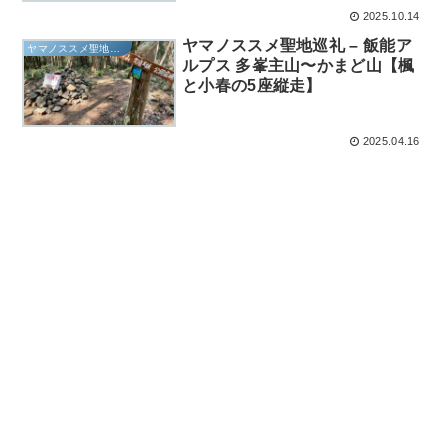
2025.10.14
ヤマノススメ聖地巡礼 – 飯能ア
ヤマノススメ聖地巡礼
ルプス 多峯主山〜かまど山【楓
と小春の5座縦走】
2025.04.16