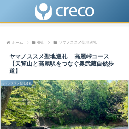
ホーム
登山
ヤマノススメ聖地巡礼
ヤマノススメ聖地巡礼 – 高麗峠コース
【天覧山と高麗駅をつなぐ奥武蔵自然歩
道】
ヤマノススメ聖地巡礼