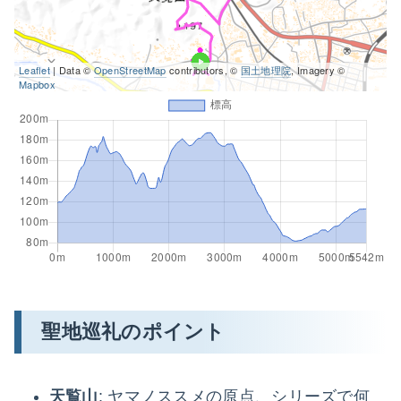
Leaflet
| Data ©
OpenStreetMap
contributors, ©
国土地理院
, Imagery ©
Mapbox
聖地巡礼のポイント
天覧山
: ヤマノススメの原点、シリーズで何