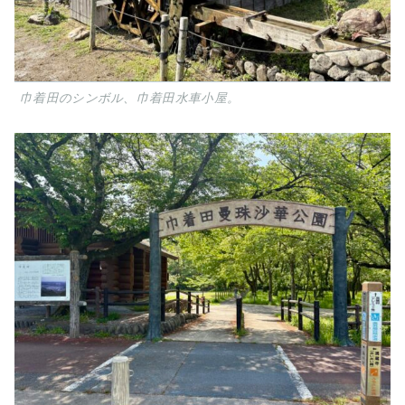
巾着田のシンボル、巾着田水車小屋。