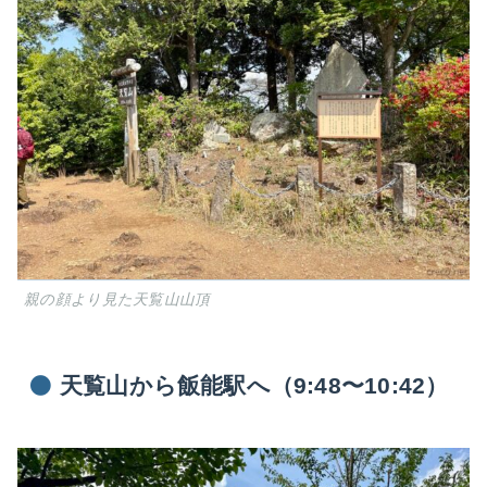
親の顔より見た天覧山山頂
天覧山から飯能駅へ（9:48〜10:42）