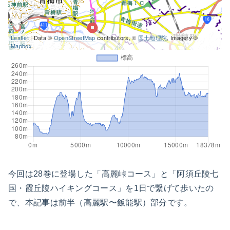
Leaflet
| Data ©
OpenStreetMap
contributors, ©
国土地理院
, Imagery ©
Mapbox
今回は28巻に登場した「高麗峠コース」と「阿須丘陵七
国・霞丘陵ハイキングコース」を1日で繋げて歩いたの
で、本記事は前半（高麗駅〜飯能駅）部分です。