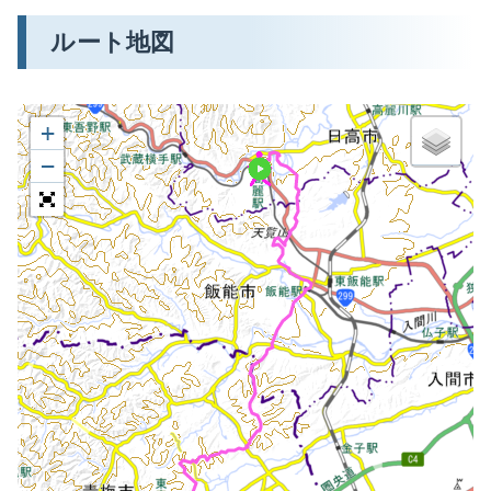
ルート地図
+
−