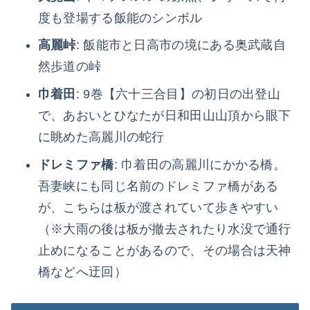
度も登場する飯能のシンボル
高麗峠
: 飯能市と日高市の境にある奥武蔵自
然歩道の峠
巾着田
: 9巻【六十三合目】の初日の出登山
で、あおいとひなたが日和田山山頂から眼下
に眺めた高麗川の蛇行
ドレミファ橋
: 巾着田の高麗川にかかる橋。
吾妻峡にも同じ名前のドレミファ橋がある
が、こちらは板が渡されていて歩きやすい
（※大雨の後は板が撤去されたり水没で通行
止めになることがあるので、その場合は天神
橋などへ迂回）