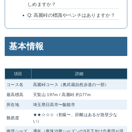
しめますか？
Q: 高麗峠の標識やベンチはありますか？
基本情報
項目
詳細
コース名
高麗峠コース（奥武蔵自然歩道の一部）
最高標高
天覧山 197m / 高麗峠 約177m
所在地
埼玉県日高市〜飯能市
★★☆☆☆（初級〜、距離はあるが急登少な
難易度
い）
推奨シーズ
通年（曼珠沙華シーズンの9月下旬は巾着田が見