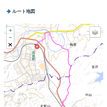
ルート地図
+
−