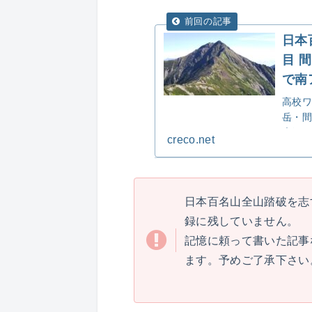
日本
目 
で南
高校ワ
岳・間
広河原
creco.net
となっ
日本百名山全山踏破を志
録に残していません。
記憶に頼って書いた記事
ます。予めご了承下さい