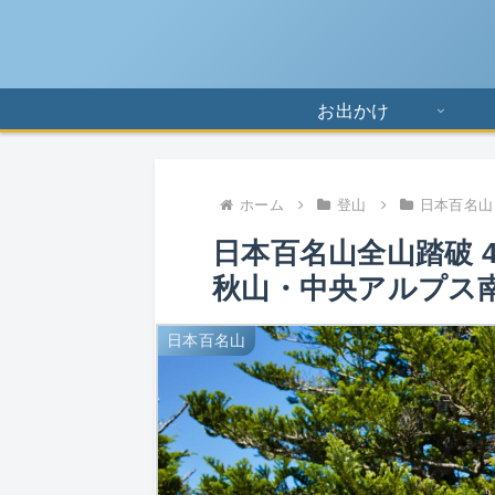
お出かけ
ホーム
登山
日本百名山
日本百名山全山踏破 4
秋山・中央アルプス
日本百名山