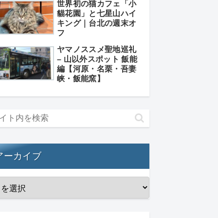
世界初の猫カフェ「小
貓花園」と七星山ハイ
キング｜台北の週末オ
フ
ヤマノススメ聖地巡礼
– 山以外スポット 飯能
編【河原・名栗・吾妻
峡・飯能窯】
アーカイブ