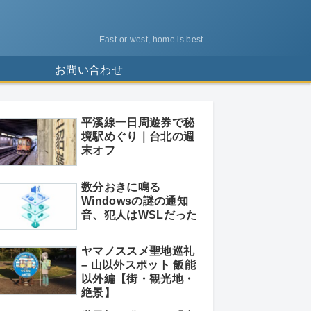
East or west, home is best.
ス
お問い合わせ
平溪線一日周遊券で秘
境駅めぐり｜台北の週
末オフ
数分おきに鳴る
Windowsの謎の通知
音、犯人はWSLだった
ヤマノススメ聖地巡礼
– 山以外スポット 飯能
以外編【街・観光地・
絶景】