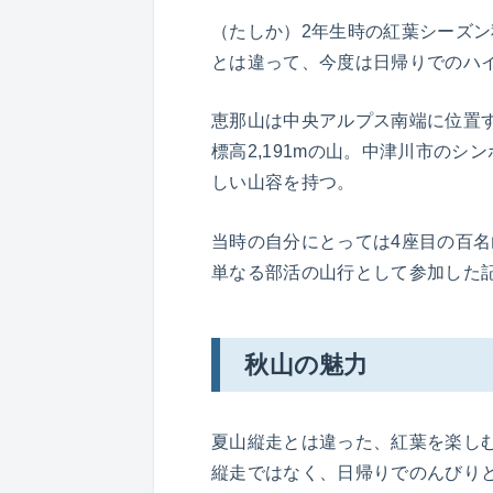
（たしか）2年生時の紅葉シーズ
とは違って、今度は日帰りでのハ
恵那山は中央アルプス南端に位置
標高2,191mの山。中津川市の
しい山容を持つ。
当時の自分にとっては4座目の百
単なる部活の山行として参加した
秋山の魅力
夏山縦走とは違った、紅葉を楽し
縦走ではなく、日帰りでのんびり