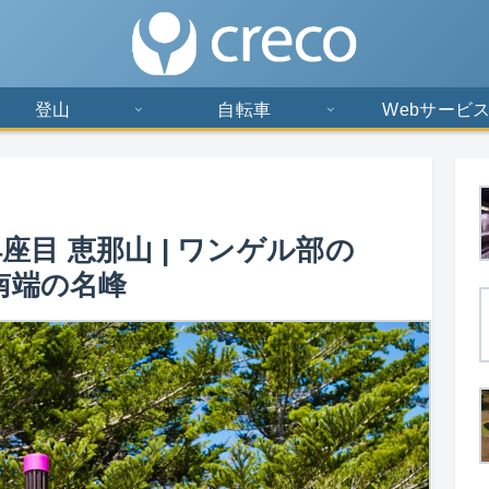
登山
自転車
Webサービ
座目 恵那山 | ワンゲル部の
南端の名峰