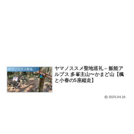
ヤマノススメ聖地巡礼 – 飯能ア
ヤマノススメ聖地巡礼
ルプス 多峯主山〜かまど山【楓
と小春の5座縦走】
2025.04.16