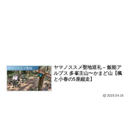
ヤマノススメ聖地巡礼 – 飯能ア
ヤマノススメ聖地巡礼
ルプス 多峯主山〜かまど山【楓
と小春の5座縦走】
2025.04.16