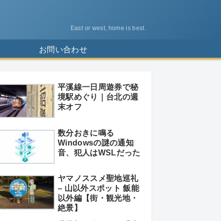
East or west, home is best.
ス
お問い合わせ
平溪線一日周遊券で秘
境駅めぐり｜台北の週
末オフ
数分おきに鳴る
Windowsの謎の通知
音、犯人はWSLだった
ヤマノススメ聖地巡礼
– 山以外スポット 飯能
以外編【街・観光地・
絶景】