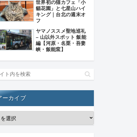
世界初の猫カフェ「小
貓花園」と七星山ハイ
キング｜台北の週末オ
フ
ヤマノススメ聖地巡礼
– 山以外スポット 飯能
編【河原・名栗・吾妻
峡・飯能窯】
アーカイブ