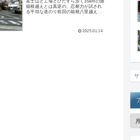
富士山と工場とひたすら歩く35kmの旅
箱根越えとは真逆の、忍耐力が試され
る平坦な道のり前回の箱根八里越えで
は、険しい山道と歴史ある石畳に心躍
らせながら歩いた。でも今回の三島か
ら富士川までの道のりは、まった...
2025.01.14