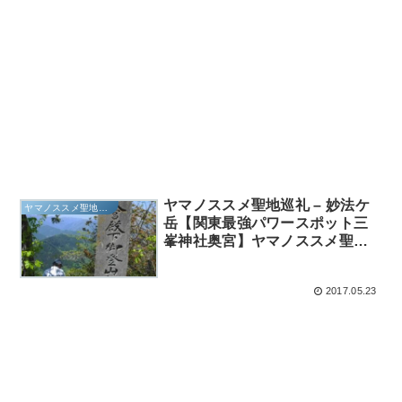
ヤマノススメ聖地巡礼 – 妙法ケ
ヤマノススメ聖地巡礼
岳【関東最強パワースポット三
峯神社奥宮】ヤマノススメ聖地
巡礼 – 妙法ケ岳
2017.05.23