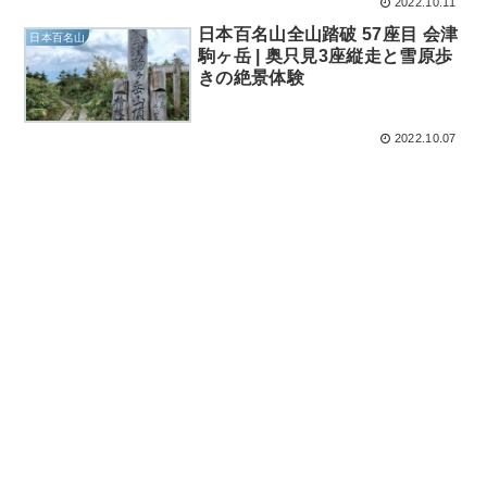
2022.10.11
日本百名山全山踏破 57座目 会津
日本百名山
駒ヶ岳 | 奥只見3座縦走と雪原歩
きの絶景体験
2022.10.07