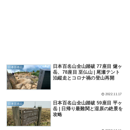
日本百名山全山踏破 77座目 燧ヶ
日本百名山
岳、78座目 至仏山 | 尾瀬テント
泊縦走とコロナ禍の登山再開
2022.11.17
日本百名山全山踏破 59座目 平ヶ
日本百名山
岳 | 日帰り最難関と湿原の絶景を
攻略