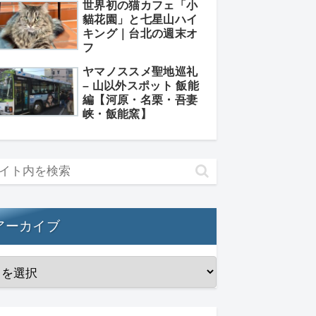
世界初の猫カフェ「小
貓花園」と七星山ハイ
キング｜台北の週末オ
フ
ヤマノススメ聖地巡礼
– 山以外スポット 飯能
編【河原・名栗・吾妻
峡・飯能窯】
アーカイブ