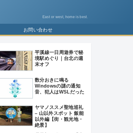
East or west, home is best.
ス
お問い合わせ
平溪線一日周遊券で秘
境駅めぐり｜台北の週
末オフ
数分おきに鳴る
Windowsの謎の通知
音、犯人はWSLだった
ヤマノススメ聖地巡礼
– 山以外スポット 飯能
以外編【街・観光地・
絶景】