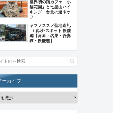
世界初の猫カフェ「小
貓花園」と七星山ハイ
キング｜台北の週末オ
フ
ヤマノススメ聖地巡礼
– 山以外スポット 飯能
編【河原・名栗・吾妻
峡・飯能窯】
アーカイブ