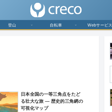
登山
自転車
Webサービ
日本全国の一等三角点をたど
る壮大な旅 ― 歴史的三角網の
可視化マップ