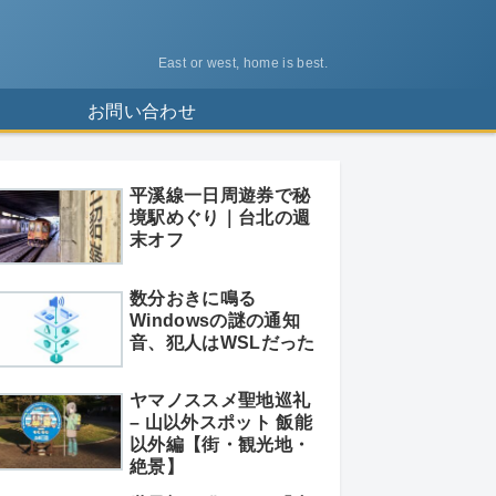
East or west, home is best.
ス
お問い合わせ
平溪線一日周遊券で秘
境駅めぐり｜台北の週
末オフ
数分おきに鳴る
Windowsの謎の通知
音、犯人はWSLだった
ヤマノススメ聖地巡礼
– 山以外スポット 飯能
以外編【街・観光地・
絶景】