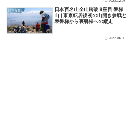
2022.12.07
日本百名山全山踏破 8座目 磐梯
日本百名山
山 | 東京転居後初の山開き参戦と
表磐梯から裏磐梯への縦走
2022.06.06