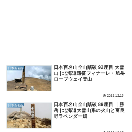
日本百名山全山踏破 92座目 大雪
日本百名山
山 | 北海道遠征フィナーレ・旭岳
ロープウェイ登山
2022.12.15
日本百名山全山踏破 89座目 十勝
日本百名山
岳 | 北海道大雪山系の火山と富良
野ラベンダー畑