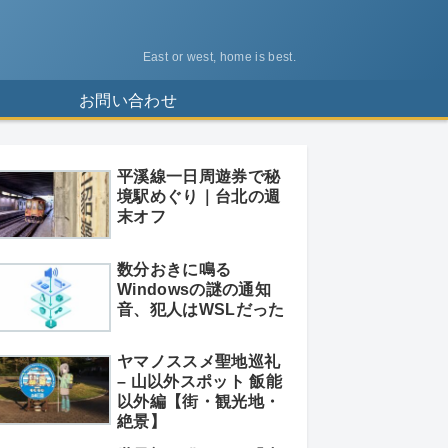
East or west, home is best.
ス
お問い合わせ
平溪線一日周遊券で秘
境駅めぐり｜台北の週
末オフ
数分おきに鳴る
Windowsの謎の通知
音、犯人はWSLだった
ヤマノススメ聖地巡礼
– 山以外スポット 飯能
以外編【街・観光地・
絶景】