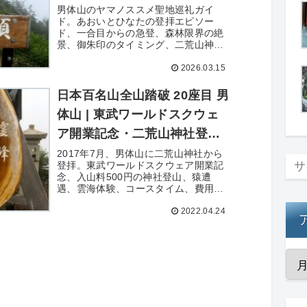
男体山のヤマノススメ聖地巡礼ガイ
ド。あおいとひなたの登拝エピソー
ド、一合目からの急登、森林限界の絶
景、御朱印のタイミング、二荒山神社
登拝のコツを詳しく解説。
2026.03.15
日本百名山全山踏破 20座目 男
体山 | 東武ワールドスクウェ
ア開業記念・二荒山神社登拝
と雲海登山
2017年7月、男体山に二荒山神社から
登拝。東武ワールドスクウェア開業記
念、入山料500円の神社登山、猿遭
遇、雲海体験、コースタイム、費用、
撮影写真57枚を詳細記録。
2022.04.24