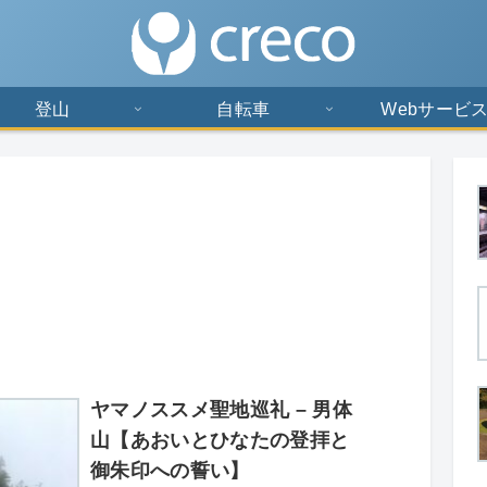
登山
自転車
Webサービ
ヤマノススメ聖地巡礼 – 男体
山【あおいとひなたの登拝と
御朱印への誓い】