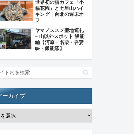
世界初の猫カフェ「小
貓花園」と七星山ハイ
キング｜台北の週末オ
フ
ヤマノススメ聖地巡礼
– 山以外スポット 飯能
編【河原・名栗・吾妻
峡・飯能窯】
アーカイブ