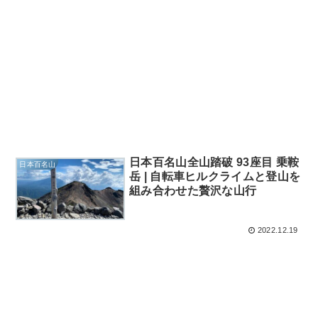
日本百名山全山踏破 93座目 乗鞍
日本百名山
岳 | 自転車ヒルクライムと登山を
組み合わせた贅沢な山行
2022.12.19