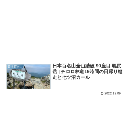
日本百名山全山踏破 90座目 幌尻
日本百名山
岳 | チロロ林道19時間の日帰り縦
走と七ツ沼カール
2022.12.09