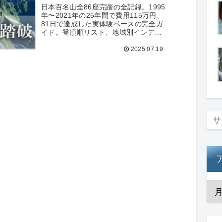
日本百名山全86座完踏の全記録。1995
年〜2021年の25年間で費用115万円、
81日で達成した実体験ベースの完全ガ
イド。登頂順リスト、地域別インデッ
クス、コスパ重視のノウハウ、青春18
2025.07.19
きっぷ活用法まで詳細解説。