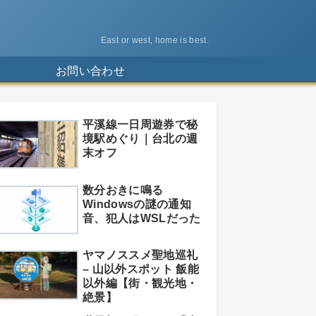
East or west, home is best.
ス
お問い合わせ
平溪線一日周遊券で秘
境駅めぐり｜台北の週
末オフ
数分おきに鳴る
Windowsの謎の通知
音、犯人はWSLだった
ヤマノススメ聖地巡礼
– 山以外スポット 飯能
以外編【街・観光地・
絶景】