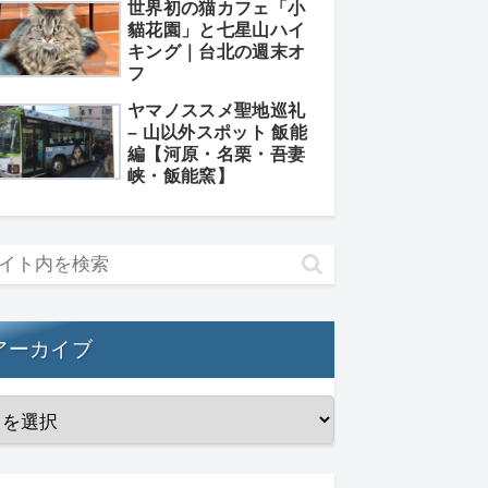
世界初の猫カフェ「小
貓花園」と七星山ハイ
キング｜台北の週末オ
フ
ヤマノススメ聖地巡礼
– 山以外スポット 飯能
編【河原・名栗・吾妻
峡・飯能窯】
アーカイブ