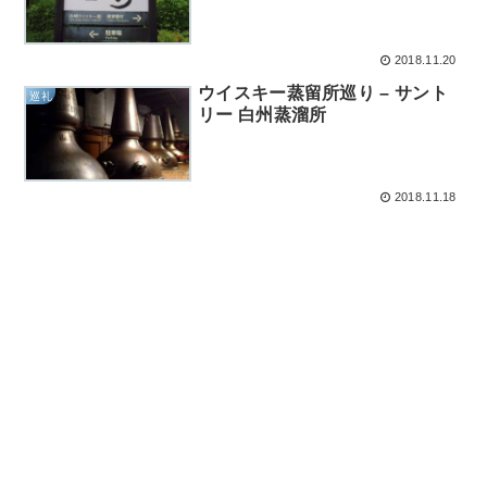
2018.11.20
ウイスキー蒸留所巡り – サント
巡礼
リー 白州蒸溜所
2018.11.18