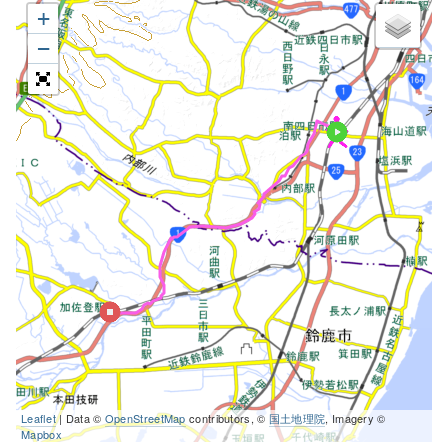
+
−
Leaflet
| Data ©
OpenStreetMap
contributors, ©
国土地理院
, Imagery ©
Mapbox