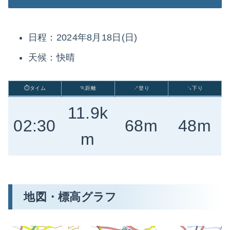
日程：2024年8月18日(日)
天候：快晴
⏱タイム
🏃距離
↗登り
↘下り
11.9k
02:30
68m
48m
m
地図・標高グラフ