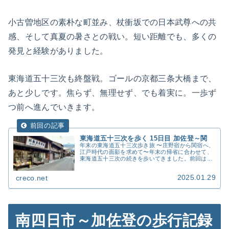
小古曽地区の素朴な町並み、杖衝坂での日本武尊への共
感、そして真夏の暑さとの戦い。短い距離でも、多くの
発見と経験がありました。
東海道五十三次も終盤戦。ゴールの京都三条大橋まで、
あと少しです。焦らず、無理せず、でも着実に。一歩ず
つ前へ進んでいきます。
東海道五十三次を歩く 15日目 加佐登～関
年末の東海道五十三次歩き旅 〜庄野宿から関宿へ、
江戸時代の面影を求めて〜年末の帰省に合わせて、
東海道五十三次の続きを歩いてきました。前回は夏
の猛暑にやられ、加佐登駅で中途半端に終わってし
まったので、今回はその続きから再開です。今思い
2025.01.29
creco.net
返すと、...
南四日市～加佐登の歩行記録