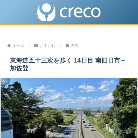
ホーム
お出かけ
巡礼
東海道五十三次を歩く 14日目 南四日市～
加佐登
巡礼