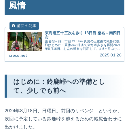
風情
東海道五十三次を歩く 13日目 桑名～南四日
市
桑名宿～四日市宿 21.5km 真夏の三重路で限界に挑
戦はじめに：夏休みの帰省で東海道歩きを再開2024
年8月16日、お盆の帰省を利用して、約5ヶ月ぶりに
東海道五十三次の続きを歩いてきました。前回は3
2025.01.26
creco.net
月に宮宿（熱田）の七里の渡しまで到達。実...
はじめに：鈴鹿峠への準備とし
て、少しでも前へ
2024年8月18日、日曜日。前回のリベンジ…というか、
次回に予定している鈴鹿峠を越えるための帳尻合わせに
出かけました。