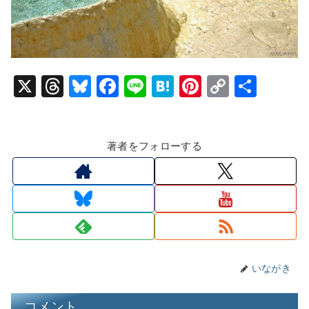
X
T
Bl
F
Li
H
Pi
C
共
hr
u
a
n
at
nt
o
有
e
e
c
e
e
er
p
著者をフォローする
a
s
e
n
e
y
d
k
b
a
st
Li
s
y
o
n
o
k
k
いながき
コメント