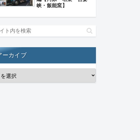
峡・飯能窯】
アーカイブ