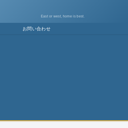
East or west, home is best.
ス
お問い合わせ