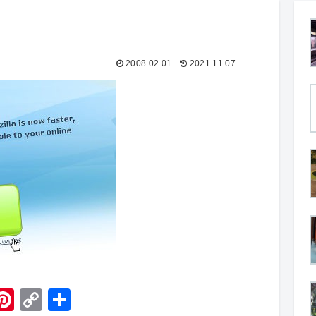
2008.02.01
2021.11.07
H
Pi
C
共