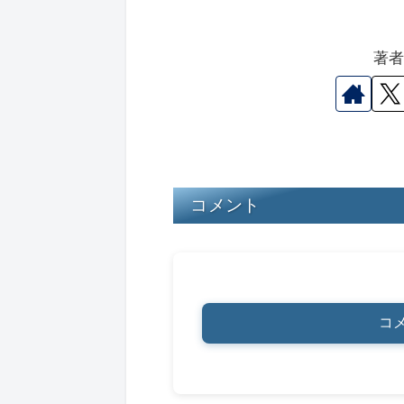
hr
u
a
n
a
e
e
c
e
e
著
a
s
e
n
d
k
b
a
s
y
o
o
k
コメント
コ