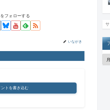
t
nt
o
有
er
p
者をフォローする
e
y
st
Li
n
k
いながき
メントを書き込む