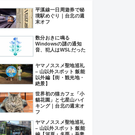
平溪線一日周遊券で秘
境駅めぐり｜台北の週
末オフ
数分おきに鳴る
Windowsの謎の通知
音、犯人はWSLだった
ヤマノススメ聖地巡礼
– 山以外スポット 飯能
以外編【街・観光地・
絶景】
世界初の猫カフェ「小
貓花園」と七星山ハイ
キング｜台北の週末オ
フ
ヤマノススメ聖地巡礼
– 山以外スポット 飯能
編【河原・名栗・吾妻