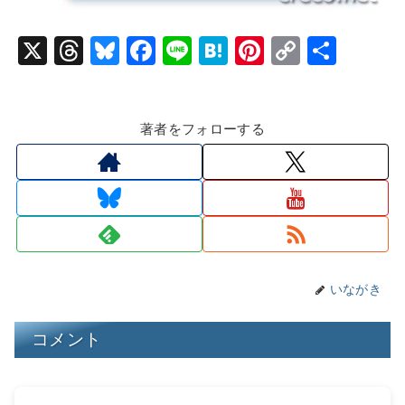
X
T
Bl
F
Li
H
Pi
C
共
hr
u
a
n
at
nt
o
有
e
e
c
e
e
er
p
著者をフォローする
a
s
e
n
e
y
d
k
b
a
st
Li
s
y
o
n
o
k
k
いながき
コメント