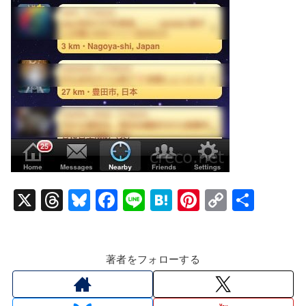
X
T
Bl
F
Li
H
Pi
C
共
hr
u
a
n
at
nt
o
有
e
e
c
e
e
er
p
著者をフォローする
a
s
e
n
e
y
d
k
b
a
st
Li