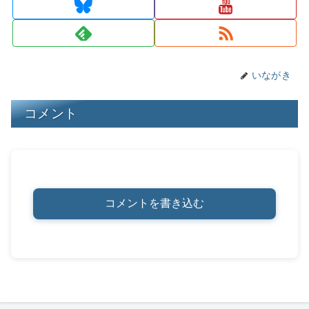
s
y
o
n
o
k
k
いながき
コメント
コメントを書き込む